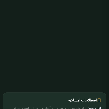
اصطلاحات امساکیه
اذان صبح:
زمان شروع روزه. خوردن و آشامیدن در این لحظه متوقف