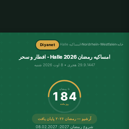
خانه
›
Nordrhein-Westfalen
›
امساکیه Halle
Diyanet
امساکیه رمضان Halle 2026 - افطار و سحر
29.9.1447 هجری • 8 اوت 2026 شنبه
تا رمضان
184
روز مانده
آرشیو — رمضان ۲۰۲۶ پایان یافت
شروع رمضان 2027: 08.02.2027