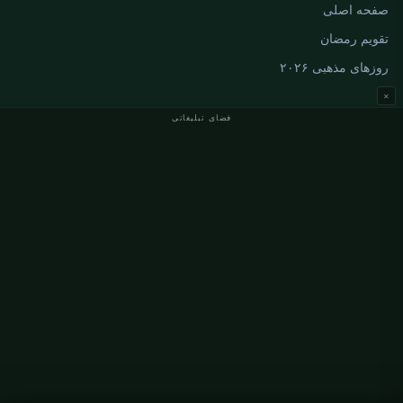
صفحه اصلی
تقویم رمضان
روزهای مذهبی ۲۰۲۶
×
فضای تبلیغاتی
اوقات نماز آلمان
اوقات نماز Berlin
اوقات نماز Hamburg
اوقات نماز München
اوقات نماز Köln
اوقات نماز Frankfurt
سازمانی
درباره ما
تماس با ما