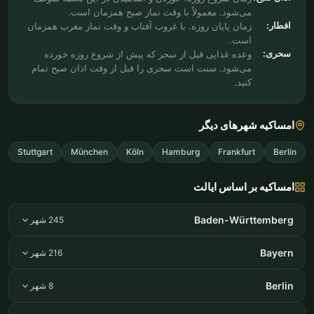
می‌شود. معمولاً با وقت نماز صبح همزمان است.
افطار:
زمان پایان روزه. با غروب آفتاب و وقت نماز مغرب همزمان
است.
سحری:
وعده غذایی قبل از سحر که پیش از شروع روزه خورده
می‌شود. سنت است سحری را قبل از وقت اذان صبح تمام
کنید.
امساکیه شهرهای دیگر
Stuttgart
München
Köln
Hamburg
Frankfurt
Berlin
امساکیه بر اساس ایالت
Baden-Württemberg
245 شهر
Bayern
216 شهر
Berlin
8 شهر