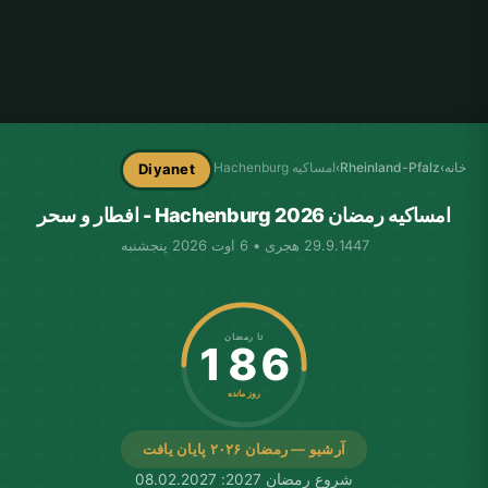
خانه
›
Rheinland-Pfalz
›
امساکیه Hachenburg
Diyanet
امساکیه رمضان Hachenburg 2026 - افطار و سحر
29.9.1447 هجری • 6 اوت 2026 پنجشنبه
تا رمضان
186
روز مانده
آرشیو — رمضان ۲۰۲۶ پایان یافت
شروع رمضان 2027: 08.02.2027