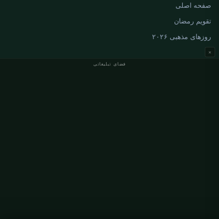
صفحه اصلی
تقویم رمضان
روزهای مذهبی ۲۰۲۶
×
فضای تبلیغاتی
اوقات نماز آلمان
اوقات نماز Berlin
اوقات نماز Hamburg
اوقات نماز München
اوقات نماز Köln
اوقات نماز Frankfurt
سازمانی
درباره ما
تماس با ما