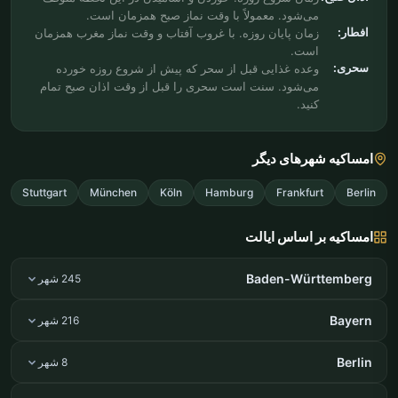
می‌شود. معمولاً با وقت نماز صبح همزمان است.
افطار:
زمان پایان روزه. با غروب آفتاب و وقت نماز مغرب همزمان
است.
سحری:
وعده غذایی قبل از سحر که پیش از شروع روزه خورده
می‌شود. سنت است سحری را قبل از وقت اذان صبح تمام
کنید.
امساکیه شهرهای دیگر
Stuttgart
München
Köln
Hamburg
Frankfurt
Berlin
امساکیه بر اساس ایالت
Baden-Württemberg
245 شهر
Bayern
216 شهر
Berlin
8 شهر