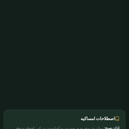
اصطلاحات امساکیه
اذان صبح:
زمان شروع روزه. خوردن و آشامیدن در این لحظه متوقف