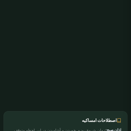
اصطلاحات امساکیه
اذان صبح:
زمان شروع روزه. خوردن و آشامیدن در این لحظه متوقف