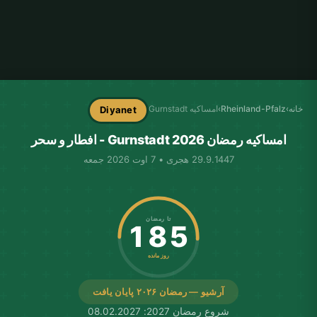
خانه
›
Rheinland-Pfalz
›
امساکیه Gurnstadt
Diyanet
امساکیه رمضان Gurnstadt 2026 - افطار و سحر
29.9.1447 هجری • 7 اوت 2026 جمعه
تا رمضان
185
روز مانده
آرشیو — رمضان ۲۰۲۶ پایان یافت
شروع رمضان 2027: 08.02.2027