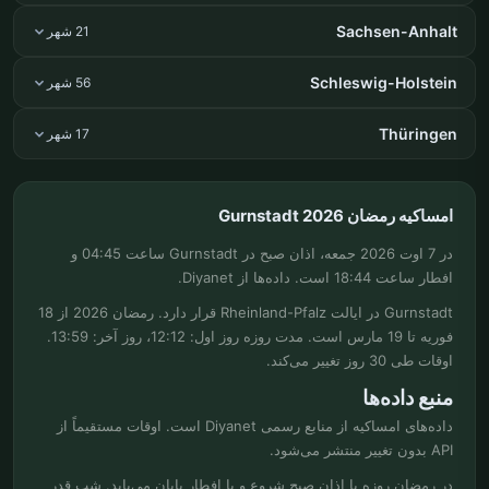
Sachsen-Anhalt
21 شهر
Schleswig-Holstein
56 شهر
Thüringen
17 شهر
امساکیه رمضان Gurnstadt 2026
در 7 اوت 2026 جمعه، اذان صبح در Gurnstadt ساعت 04:45 و
افطار ساعت 18:44 است. داده‌ها از Diyanet.
Gurnstadt در ایالت Rheinland-Pfalz قرار دارد. رمضان 2026 از 18
فوریه تا 19 مارس است. مدت روزه روز اول: 12:12، روز آخر: 13:59.
اوقات طی 30 روز تغییر می‌کند.
منبع داده‌ها
داده‌های امساکیه از منابع رسمی Diyanet است. اوقات مستقیماً از
API بدون تغییر منتشر می‌شود.
در رمضان روزه با اذان صبح شروع و با افطار پایان می‌یابد. شب قدر