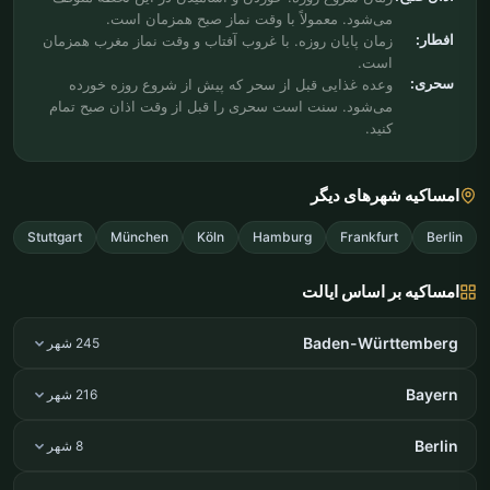
می‌شود. معمولاً با وقت نماز صبح همزمان است.
افطار:
زمان پایان روزه. با غروب آفتاب و وقت نماز مغرب همزمان
است.
سحری:
وعده غذایی قبل از سحر که پیش از شروع روزه خورده
می‌شود. سنت است سحری را قبل از وقت اذان صبح تمام
کنید.
امساکیه شهرهای دیگر
Stuttgart
München
Köln
Hamburg
Frankfurt
Berlin
امساکیه بر اساس ایالت
Baden-Württemberg
245 شهر
Bayern
216 شهر
Berlin
8 شهر