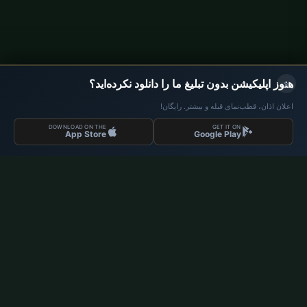
صفحه اصلی
تقویم رمضان
روزهای مذهبی ۲۰۲۶
×
هنوز اپلیکیشن بدون تبلیغ ما را دانلود نکرده‌اید؟
اوقات نماز آلمان
اعلان اذان، قطب‌نمای قبله و بیشتر. رایگان!
اوقات نماز Berlin
DOWNLOAD ON THE
GET IT ON
App Store
Google Play
اوقات نماز Hamburg
اوقات نماز München
اوقات نماز Köln
اوقات نماز Frankfurt
سازمانی
درباره ما
تماس با ما