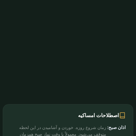
اصطلاحات امساکیه
اذان صبح:
زمان شروع روزه. خوردن و آشامیدن در این لحظه
متوقف می‌شود. معمولاً با وقت نماز صبح همزمان