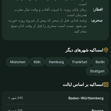
است.
افطار:
زمان پایان روزه. با غروب آفتاب و وقت نماز مغرب
همزمان است.
سحری:
وعده غذایی قبل از سحر که پیش از شروع روزه خورده
می‌شود. سنت است سحری را قبل از وقت اذان صبح
تمام کنید.
امساکیه شهرهای دیگر
München
Köln
Hamburg
Frankfurt
Berlin
Stuttgart
امساکیه بر اساس ایالت
Baden-Württemberg
245 شهر
Bayern
216 شهر