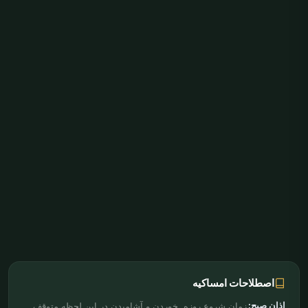
اصطلاحات امساکیه
اذان صبح:
زمان شروع روزه. خوردن و آشامیدن در این لحظه متوقف