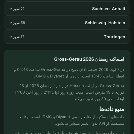
Sachsen-Anhalt
21 شهر
Schleswig-Holstein
56 شهر
Thüringen
17 شهر
امساکیه رمضان Gross-Gerau 2026
در 7 اوت 2026 جمعه، اذان صبح در Gross-Gerau ساعت 04:43 و
افطار ساعت 18:43 است. داده‌ها از Diyanet و IGMG.
Gross-Gerau در ایالت Hessen قرار دارد. رمضان 2026 از 18
فوریه تا 19 مارس است. مدت روزه روز اول: 12:11، روز آخر: 14:00.
اوقات طی 30 روز تغییر می‌کند.
منبع داده‌ها
داده‌های امساکیه از منابع رسمی Diyanet و IGMG است. اوقات
مستقیماً از API بدون تغییر منتشر می‌شود.
در رمضان روزه با اذان صبح شروع و با افطار پایان می‌یابد. شب قدر