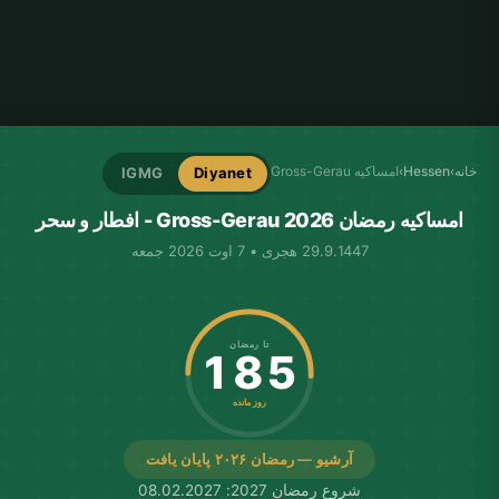
خانه
›
Hessen
›
امساکیه Gross-Gerau
IGMG
Diyanet
امساکیه رمضان Gross-Gerau 2026 - افطار و سحر
29.9.1447 هجری • 7 اوت 2026 جمعه
تا رمضان
185
روز مانده
آرشیو — رمضان ۲۰۲۶ پایان یافت
شروع رمضان 2027: 08.02.2027