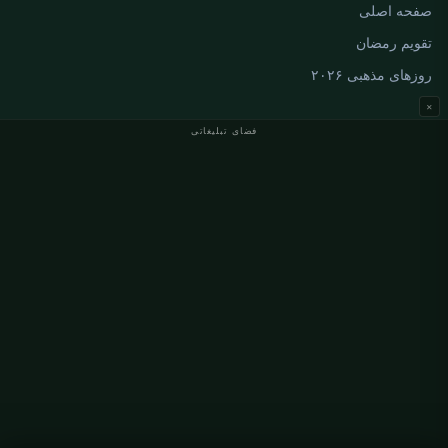
صفحه اصلی
تقویم رمضان
روزهای مذهبی ۲۰۲۶
×
فضای تبلیغاتی
اوقات نماز آلمان
اوقات نماز Berlin
اوقات نماز Hamburg
اوقات نماز München
اوقات نماز Köln
اوقات نماز Frankfurt
سازمانی
درباره ما
تماس با ما