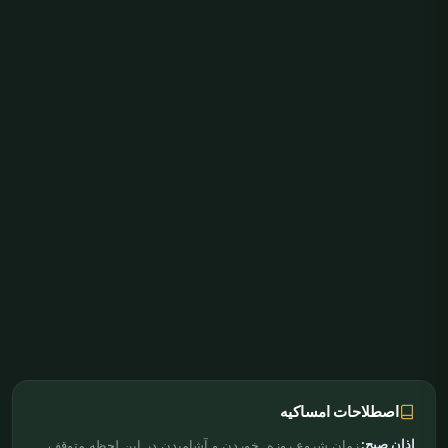
اصطلاحات امساکیه
اذان صبح:
زمان شروع روزه. خوردن و آشامیدن در این لحظه متوقف