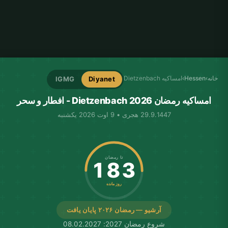
خانه
›
Hessen
›
امساکیه Dietzenbach
IGMG
Diyanet
امساکیه رمضان Dietzenbach 2026 - افطار و سحر
29.9.1447 هجری • 9 اوت 2026 یکشنبه
تا رمضان
183
روز مانده
آرشیو — رمضان ۲۰۲۶ پایان یافت
شروع رمضان 2027: 08.02.2027