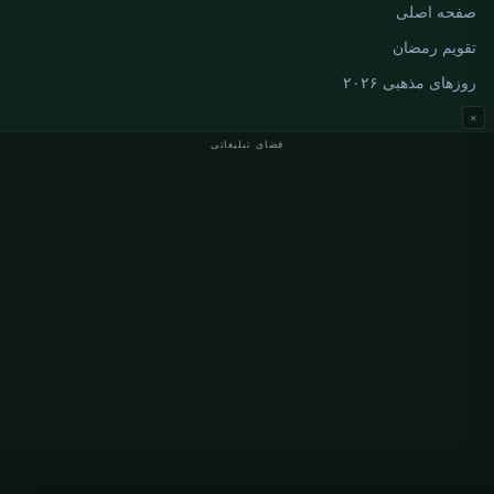
صفحه اصلی
تقویم رمضان
روزهای مذهبی ۲۰۲۶
×
فضای تبلیغاتی
اوقات نماز آلمان
اوقات نماز Berlin
اوقات نماز Hamburg
اوقات نماز München
اوقات نماز Köln
اوقات نماز Frankfurt
سازمانی
درباره ما
تماس با ما