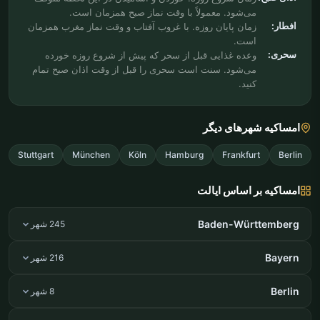
می‌شود. معمولاً با وقت نماز صبح همزمان است.
افطار:
زمان پایان روزه. با غروب آفتاب و وقت نماز مغرب همزمان
است.
سحری:
وعده غذایی قبل از سحر که پیش از شروع روزه خورده
می‌شود. سنت است سحری را قبل از وقت اذان صبح تمام
کنید.
امساکیه شهرهای دیگر
Stuttgart
München
Köln
Hamburg
Frankfurt
Berlin
امساکیه بر اساس ایالت
Baden-Württemberg
245 شهر
Bayern
216 شهر
Berlin
8 شهر