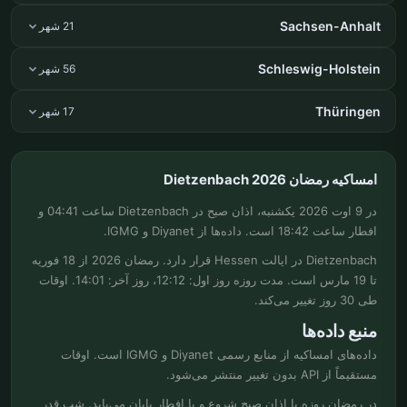
Sachsen-Anhalt
21 شهر
Schleswig-Holstein
56 شهر
Thüringen
17 شهر
امساکیه رمضان Dietzenbach 2026
در 9 اوت 2026 یکشنبه، اذان صبح در Dietzenbach ساعت 04:41 و
افطار ساعت 18:42 است. داده‌ها از Diyanet و IGMG.
Dietzenbach در ایالت Hessen قرار دارد. رمضان 2026 از 18 فوریه
تا 19 مارس است. مدت روزه روز اول: 12:12، روز آخر: 14:01. اوقات
طی 30 روز تغییر می‌کند.
منبع داده‌ها
داده‌های امساکیه از منابع رسمی Diyanet و IGMG است. اوقات
مستقیماً از API بدون تغییر منتشر می‌شود.
در رمضان روزه با اذان صبح شروع و با افطار پایان می‌یابد. شب قدر