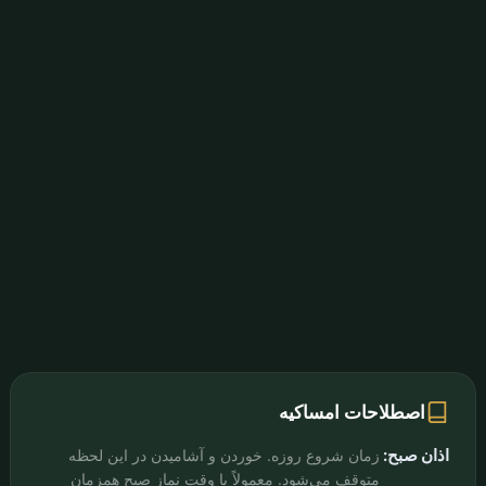
اصطلاحات امساکیه
اذان صبح:
زمان شروع روزه. خوردن و آشامیدن در این لحظه
متوقف می‌شود. معمولاً با وقت نماز صبح همزمان