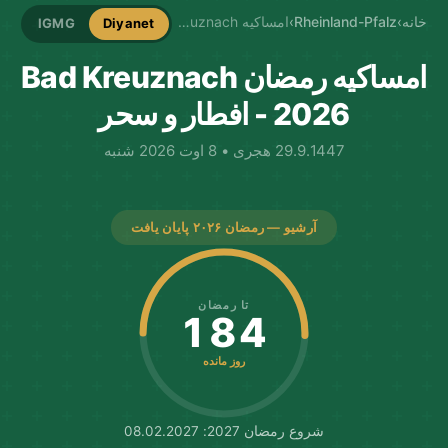
خانه
›
Rheinland-Pfalz
›
امساکیه Bad Kreuznach
IGMG
Diyanet
امساکیه رمضان Bad Kreuznach
2026 - افطار و سحر
29.9.1447 هجری • 8 اوت 2026 شنبه
آرشیو — رمضان ۲۰۲۶ پایان یافت
تا رمضان
184
روز مانده
شروع رمضان 2027: 08.02.2027