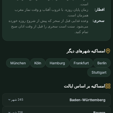
است.
افطار:
زمان پایان روزه. با غروب آفتاب و وقت نماز مغرب
همزمان است.
سحری:
وعده غذایی قبل از سحر که پیش از شروع روزه خورده
می‌شود. سنت است سحری را قبل از وقت اذان صبح
تمام کنید.
امساکیه شهرهای دیگر
München
Köln
Hamburg
Frankfurt
Berlin
Stuttgart
امساکیه بر اساس ایالت
Baden-Württemberg
245 شهر
Bayern
216 شهر