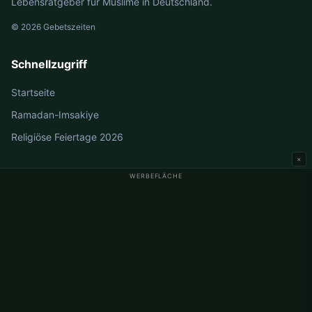
Lebensratgeber für Muslime in Deutschland.
© 2026 Gebetszeiten
Schnellzugriff
Startseite
Ramadan-Imsakiye
Religiöse Feiertage 2026
×
WERBEFLÄCHE
Gebetszeiten Deutschland
Gebetszeiten Berlin
Gebetszeiten Hamburg
Gebetszeiten München
Gebetszeiten Köln
Gebetszeiten Frankfurt