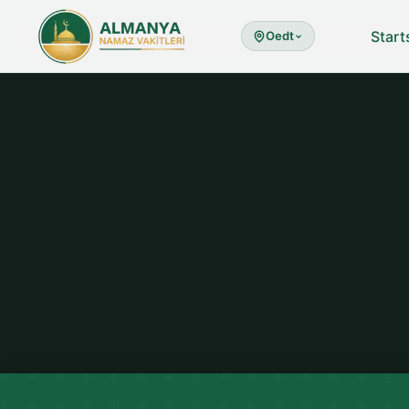
Start
Oedt