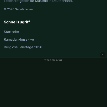
Lebensratgeber für Muslime in Deutschland.
© 2026 Gebetszeiten
Schnellzugriff
Startseite
Ramadan-Imsakiye
Religiöse Feiertage 2026
×
WERBEFLÄCHE
Gebetszeiten Deutschland
Gebetszeiten Berlin
Gebetszeiten Hamburg
Gebetszeiten München
Gebetszeiten Köln
Gebetszeiten Frankfurt