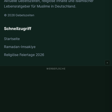
Aktuelle Gebetszeiten, religiöse Inhalte und islamischer
Lebensratgeber für Muslime in Deutschland.
© 2026 Gebetszeiten
Schnellzugriff
Startseite
Ramadan-Imsakiye
Religiöse Feiertage 2026
×
WERBEFLÄCHE
Gebetszeiten Deutschland
Gebetszeiten Berlin
Gebetszeiten Hamburg
Gebetszeiten München
Gebetszeiten Köln