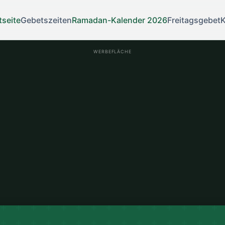
tseite
Gebetszeiten
Ramadan-Kalender 2026
Freitagsgebet
K
WERBEFLÄCHE