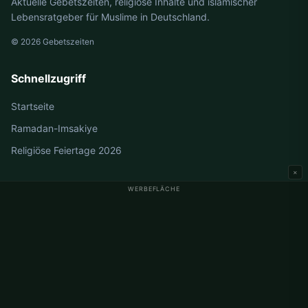
Aktuelle Gebetszeiten, religiöse Inhalte und islamischer
Lebensratgeber für Muslime in Deutschland.
© 2026 Gebetszeiten
Schnellzugriff
Startseite
Ramadan-Imsakiye
Religiöse Feiertage 2026
×
WERBEFLÄCHE
Gebetszeiten Deutschland
Gebetszeiten Berlin
Gebetszeiten Hamburg
Gebetszeiten München
Gebetszeiten Köln