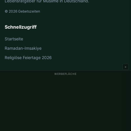
Lebensratgeber für Muslime in Deutschland.
© 2026 Gebetszeiten
Schnellzugriff
Startseite
Ramadan-Imsakiye
Religiöse Feiertage 2026
×
WERBEFLÄCHE
Gebetszeiten Deutschland
Gebetszeiten Berlin
Gebetszeiten Hamburg
Gebetszeiten München
Gebetszeiten Köln
Gebetszeiten Frankfurt