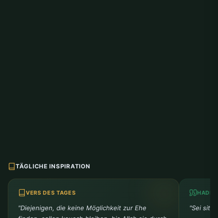
TÄGLICHE INSPIRATION
VERS DES TAGES
HADIT
"Diejenigen, die keine Möglichkeit zur Ehe
"Sei sitts