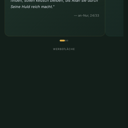
finden, sollen keusch bleiben, bis Allah sie durch
Seine Huld reich macht."
— an-Nur, 24/33
WERBEFLÄCHE