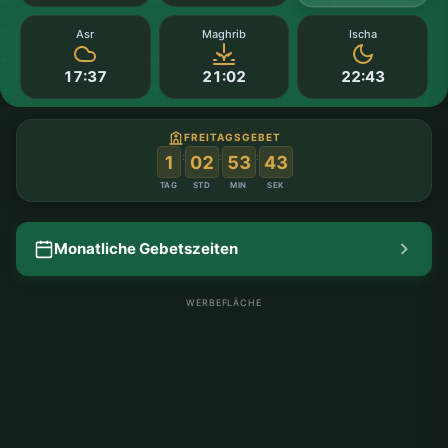
Asr
Maghrib
Ischa
17:37
21:02
22:43
FREITAGSGEBET
:
:
:
1
02
53
43
TAG
STD
MIN
SEK
Monatliche Gebetszeiten
WERBEFLÄCHE