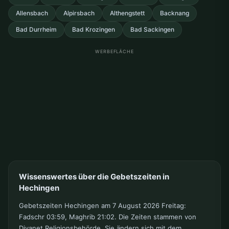
Allensbach
Alpirsbach
Althengstett
Backnang
Bad Durrheim
Bad Krozingen
Bad Sackingen
WERBEFLÄCHE
Wissenswertes über die Gebetszeiten in
Hechingen
Gebetszeiten Hechingen am 7 August 2026 Freitag:
Fadschr 03:59, Maghrib 21:02. Die Zeiten stammen von
Diyanet Religionsbehörde. Sie ändern sich mit dem