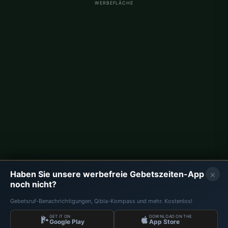
WERBEFLÄCHE
Gebetszeiten Deutschland
Gebetszeiten Berlin
Gebetszeiten Hamburg
Gebetszeiten München
Gebetszeiten Köln
Gebetszeiten Frankfurt
Unternehmen
Über uns
Kontakt
×
Haben Sie unsere werbefreie Gebetszeiten-App
Datenschutzrichtlinie
noch nicht?
Gebetsruf-Benachrichtigungen, Qibla-Kompass und mehr. Kostenlos!
GET IT ON
DOWNLOAD ON THE
Daten: Diyanet İşleri Başkanlığı | Gebetszeiten © 2026
Google Play
App Store