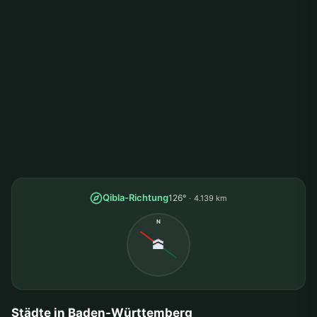
Qibla-Richtung
126°
4.139 km
N
🕋
Städte in Baden-Württemberg