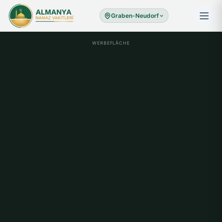
Graben-Neudorf
WERBEFLÄCHE