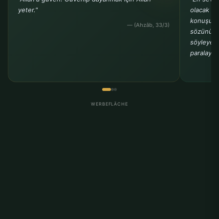
yeter."
olacak ki
konuşuyo
— (Ahzâb, 33/3)
sözünü b
söyleyenle
paralayanl
WERBEFLÄCHE