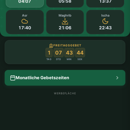
05:58
13:37
04:07
Asr
Maghrib
Ischa
17:40
21:06
22:43
FREITAGSGEBET
:
:
:
1
07
43
43
TAG
STD
MIN
SEK
Monatliche Gebetszeiten
WERBEFLÄCHE