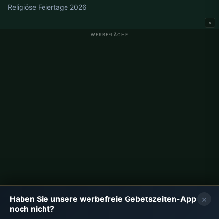
Religiöse Feiertage 2026
×
WERBEFLÄCHE
Gebetszeiten Deutschland
Gebetszeiten Berlin
Gebetszeiten Hamburg
Gebetszeiten München
Gebetszeiten Köln
Gebetszeiten Frankfurt
Unternehmen
Über uns
Kontakt
×
Haben Sie unsere werbefreie Gebetszeiten-App
Datenschutzrichtlinie
noch nicht?