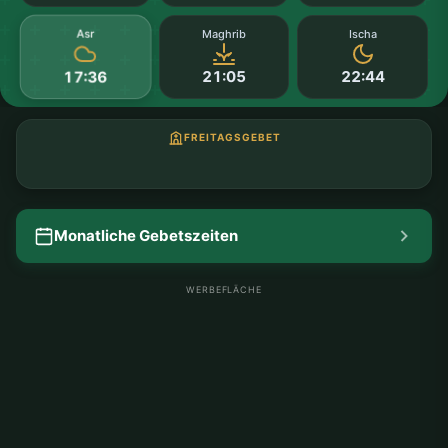
Asr
Maghrib
Ischa
21:05
22:44
17:36
FREITAGSGEBET
Monatliche Gebetszeiten
WERBEFLÄCHE