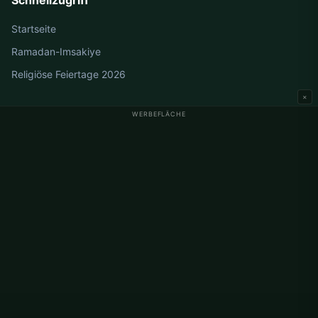
Schnellzugriff
Startseite
Ramadan-Imsakiye
Religiöse Feiertage 2026
×
WERBEFLÄCHE
Gebetszeiten Deutschland
Gebetszeiten Berlin
Gebetszeiten Hamburg
Gebetszeiten München
Gebetszeiten Köln
Gebetszeiten Frankfurt
Unternehmen
Über uns