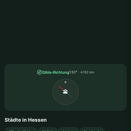
Qibla-Richtung
130°
4.192 km
N
🕋
Städte in Hessen