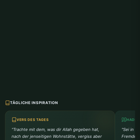
TÄGLICHE INSPIRATION
VERS DES TAGES
HADIT
"Trachte mit dem, was dir Allah gegeben hat,
"Sei in d
nach der jenseitigen Wohnstätte, vergiss aber
Fremder 