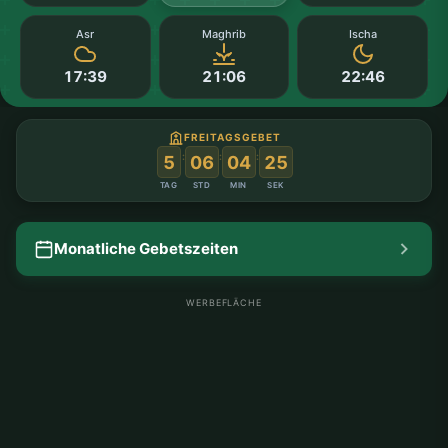
Asr
Maghrib
Ischa
17:39
21:06
22:46
FREITAGSGEBET
:
:
:
5
06
04
25
TAG
STD
MIN
SEK
Monatliche Gebetszeiten
WERBEFLÄCHE