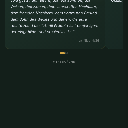
seid gut zu den Eltern, den Verwandten, den
Gläubige
Waisen, den Armen, dem verwandten Nachbarn,
dem fremden Nachbarn, dem vertrauten Freund,
dem Sohn des Weges und denen, die eure
rechte Hand besitzt. Allah liebt nicht denjenigen,
der eingebildet und prahlerisch ist."
— an-Nisa, 4/36
WERBEFLÄCHE