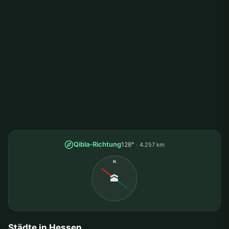
Qibla-Richtung
128°
4.257 km
N
🕋
Städte in Hessen