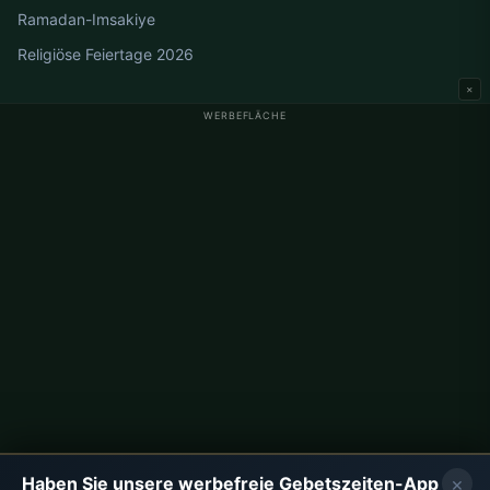
Ramadan-Imsakiye
Religiöse Feiertage 2026
×
WERBEFLÄCHE
Gebetszeiten Deutschland
Gebetszeiten Berlin
Gebetszeiten Hamburg
Gebetszeiten München
Gebetszeiten Köln
Gebetszeiten Frankfurt
Unternehmen
Über uns
Kontakt
×
Haben Sie unsere werbefreie Gebetszeiten-App