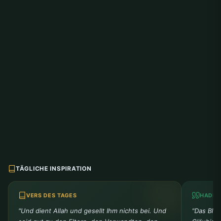
TÄGLICHE INSPIRATION
VERS DES TAGES
HADIT
"Und dient Allah und gesellt Ihm nichts bei. Und
"Das Blut