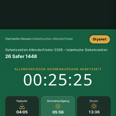
Startseite
›
Hessen
›
Gebetszeiten Allendorf/eder
Diyanet
Gebetszeiten Allendorf/eder 2026 – Islamische Gebetszeiten
26 Safer 1448
ALLENDORF/EDER SONNENAUFGANG GEBETSZEIT
00:25:25
Sonnenaufgang
Fadschr
Dhuhr
04:05
13:36
05:56