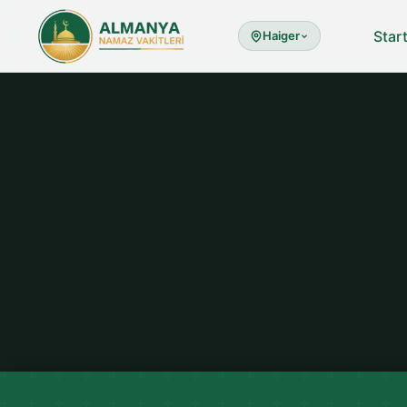
Star
Haiger