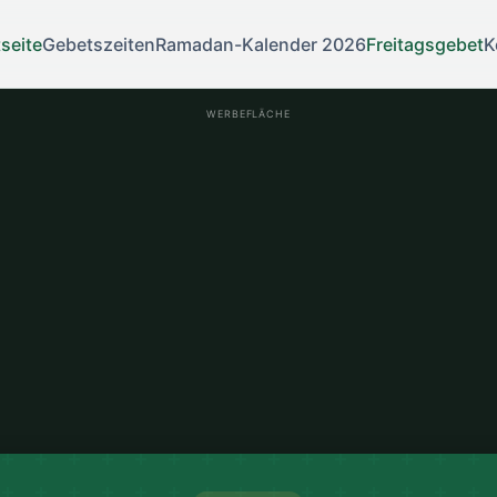
tseite
Gebetszeiten
Ramadan-Kalender 2026
Freitagsgebet
K
WERBEFLÄCHE