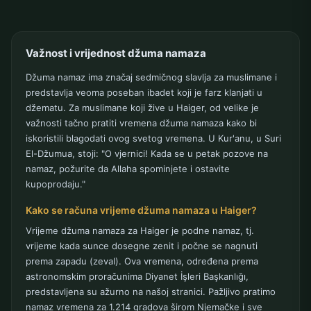
Važnost i vrijednost džuma namaza
Džuma namaz ima značaj sedmičnog slavlja za muslimane i
predstavlja veoma poseban ibadet koji je farz klanjati u
džematu. Za muslimane koji žive u Haiger, od velike je
važnosti tačno pratiti vremena džuma namaza kako bi
iskoristili blagodati ovog svetog vremena. U Kur'anu, u Suri
El-Džumua, stoji: "O vjernici! Kada se u petak pozove na
namaz, požurite da Allaha spominjete i ostavite
kupoprodaju."
Kako se računa vrijeme džuma namaza u Haiger?
Vrijeme džuma namaza za Haiger je podne namaz, tj.
vrijeme kada sunce dosegne zenit i počne se nagnuti
prema zapadu (zeval). Ova vremena, određena prema
astronomskim proračunima Diyanet İşleri Başkanlığı,
predstavljena su ažurno na našoj stranici. Pažljivo pratimo
namaz vremena za 1.214 gradova širom Njemačke i sve