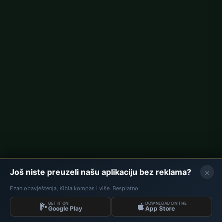
Berlin namaz vremena
Hamburg namaz vremena
München namaz vremena
Köln namaz vremena
Frankfurt namaz vremena
Korporativno
O nama
Kontakt
Politika privatnosti
×
Još niste preuzeli našu aplikaciju bez reklama?
Ezan obavještenja, Kibla kompas i više. Besplatno!
GET IT ON
DOWNLOAD ON THE
Podaci: Diyanet İşleri Başkanlığı | Namaz Vremena © 2026
Google Play
App Store