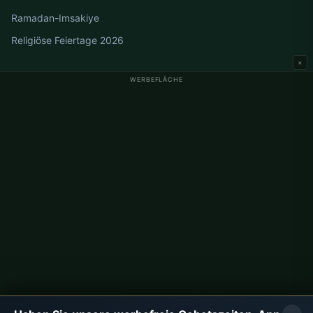
Ramadan-Imsakiye
Religiöse Feiertage 2026
×
WERBEFLÄCHE
Gebetszeiten Deutschland
Gebetszeiten Berlin
Gebetszeiten Hamburg
Gebetszeiten München
Gebetszeiten Köln
Gebetszeiten Frankfurt
Unternehmen
Über uns
Kontakt