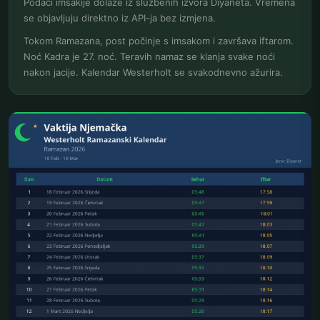
Podaci imsakije dolaze iz službenih izvora Diyaneta. Vremena
se objavljuju direktno iz API-ja bez izmjena.
Tokom Ramazana, post počinje s imsakom i završava iftarom.
Noć Kadra je 27. noć. Teravih namaz se klanja svake noći
nakon jacije. Kalendar Westerholt se svakodnevno ažurira.