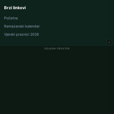
Brzi linkovi
Početna
Ramazanski kalendar
Vjerski praznici 2026
×
OGLASNI PROSTOR
Namaz vremena u Njemačkoj
Berlin namaz vremena
Hamburg namaz vremena
München namaz vremena
Köln namaz vremena
Frankfurt namaz vremena
Korporativno