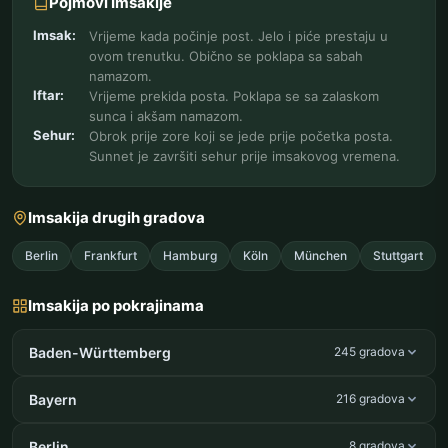
Pojmovi Imsakije
Imsak:
Vrijeme kada počinje post. Jelo i piće prestaju u
ovom trenutku. Obično se poklapa sa sabah
namazom.
Iftar:
Vrijeme prekida posta. Poklapa se sa zalaskom
sunca i akšam namazom.
Sehur:
Obrok prije zore koji se jede prije početka posta.
Sunnet je završiti sehur prije imsakovog vremena.
Imsakija drugih gradova
Berlin
Frankfurt
Hamburg
Köln
München
Stuttgart
Imsakija po pokrajinama
Baden-Württemberg
245 gradova
Bayern
216 gradova
Berlin
8 gradova