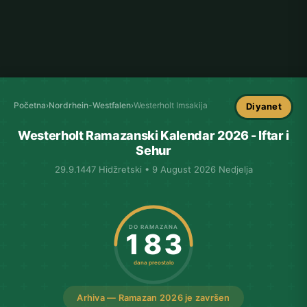
Početna
›
Nordrhein-Westfalen
›
Westerholt Imsakija
Diyanet
Westerholt Ramazanski Kalendar 2026 - Iftar i
Sehur
29.9.1447 Hidžretski • 9 August 2026 Nedjelja
DO RAMAZANA
183
dana preostalo
Arhiva — Ramazan 2026 je završen