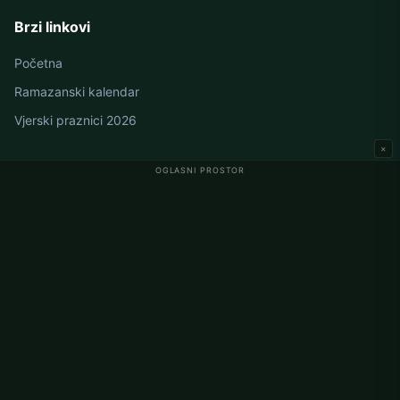
Brzi linkovi
Početna
Ramazanski kalendar
Vjerski praznici 2026
×
OGLASNI PROSTOR
Namaz vremena u Njemačkoj
Berlin namaz vremena
Hamburg namaz vremena
München namaz vremena
Köln namaz vremena
Frankfurt namaz vremena
Korporativno