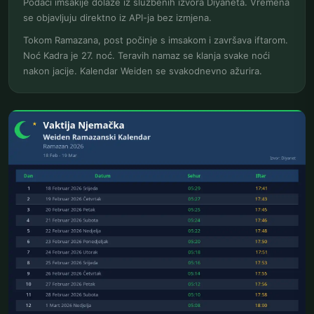
Podaci imsakije dolaze iz službenih izvora Diyaneta. Vremena
se objavljuju direktno iz API-ja bez izmjena.
Tokom Ramazana, post počinje s imsakom i završava iftarom.
Noć Kadra je 27. noć. Teravih namaz se klanja svake noći
nakon jacije. Kalendar Weiden se svakodnevno ažurira.