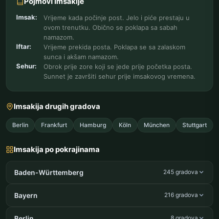
Pojmovi Imsakije
Imsak:
Vrijeme kada počinje post. Jelo i piće prestaju u
ovom trenutku. Obično se poklapa sa sabah
namazom.
Iftar:
Vrijeme prekida posta. Poklapa se sa zalaskom
sunca i akšam namazom.
Sehur:
Obrok prije zore koji se jede prije početka posta.
Sunnet je završiti sehur prije imsakovog vremena.
Imsakija drugih gradova
Berlin
Frankfurt
Hamburg
Köln
München
Stuttgart
Imsakija po pokrajinama
Baden-Württemberg
245 gradova
Bayern
216 gradova
Berlin
8 gradova