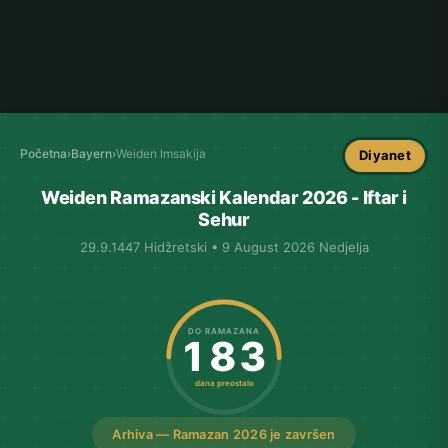
Početna
›
Bayern
›
Weiden Imsakija
Diyanet
Weiden Ramazanski Kalendar 2026 - Iftar i
Sehur
29.9.1447 Hidžretski • 9 August 2026 Nedjelja
DO RAMAZANA
183
dana preostalo
Arhiva — Ramazan 2026 je završen