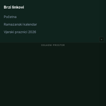
Brzi linkovi
Početna
Ramazanski kalendar
Vjerski praznici 2026
×
OGLASNI PROSTOR
Namaz vremena u Njemačkoj
Berlin namaz vremena
Hamburg namaz vremena
München namaz vremena
Köln namaz vremena
Frankfurt namaz vremena
Korporativno