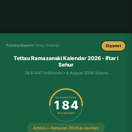
Početna
›
Bayern
›
Tettau Imsakija
Diyanet
Tettau Ramazanski Kalendar 2026 - Iftar i
Sehur
29.9.1447 Hidžretski • 8 August 2026 Subota
DO RAMAZANA
184
dana preostalo
Arhiva — Ramazan 2026 je završen