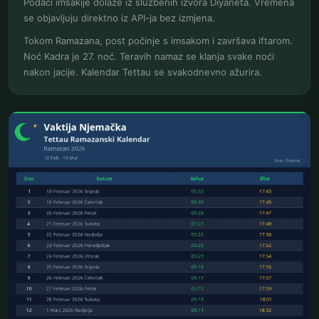
Podaci imsakije dolaze iz službenih izvora Diyaneta. Vremena
se objavljuju direktno iz API-ja bez izmjena.
Tokom Ramazana, post počinje s imsakom i završava iftarom.
Noć Kadra je 27. noć. Teravih namaz se klanja svake noći
nakon jacije. Kalendar Tettau se svakodnevno ažurira.