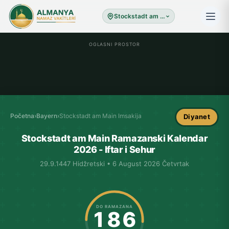
Stockstadt am Main
OGLASNI PROSTOR
Početna
›
Bayern
›
Stockstadt am Main Imsakija
Diyanet
Stockstadt am Main Ramazanski Kalendar
2026 - Iftar i Sehur
29.9.1447 Hidžretski • 6 August 2026 Četvrtak
DO RAMAZANA
186