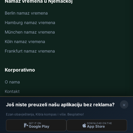
Namaz vremena u Njemačkoj
Berlin namaz vremena
Hamburg namaz vremena
München namaz vremena
Köln namaz vremena
Frankfurt namaz vremena
Korporativno
O nama
Kontakt
Politika privatnosti
×
Još niste preuzeli našu aplikaciju bez reklama?
Ezan obavještenja, Kibla kompas i više. Besplatno!
×
GET IT ON
DOWNLOAD ON THE
OGLASNI PROSTOR
Podaci: Diyanet İşleri Başkanlığı | Namaz Vremena © 2026
Google Play
App Store