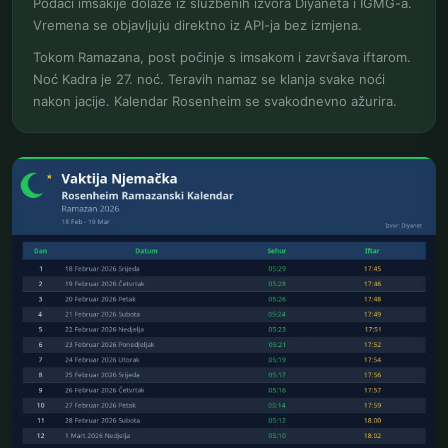
Podaci imsakije dolaze iz službenih izvora Diyaneta i IGMG-a.
Vremena se objavljuju direktno iz API-ja bez izmjena.
Tokom Ramazana, post počinje s imsakom i završava iftarom.
Noć Kadra je 27. noć. Teravih namaz se klanja svake noći
nakon jacije. Kalendar Rosenheim se svakodnevno ažurira.