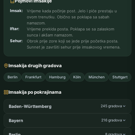
Pojmovi Imsakije
Imsak:
Vrijeme kada počinje post. Jelo i piće prestaju u
ovom trenutku. Obično se poklapa sa sabah
namazom.
Iftar:
Vrijeme prekida posta. Poklapa se sa zalaskom
sunca i akšam namazom.
Sehur:
Obrok prije zore koji se jede prije početka posta.
Sunnet je završiti sehur prije imsakovog vremena.
Imsakija drugih gradova
Berlin
Frankfurt
Hamburg
Köln
München
Stuttgart
Imsakija po pokrajinama
Baden-Württemberg
245 gradova
Bayern
216 gradova
Berlin
8 gradova