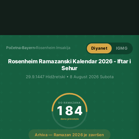
Početna
›
Bayern
›
Rosenheim Imsakija
Diyanet
IGMG
Rosenheim Ramazanski Kalendar 2026 - Iftar i
Sehur
29.9.1447 Hidžretski • 8 August 2026 Subota
DO RAMAZANA
184
dana preostalo
Arhiva — Ramazan 2026 je završen