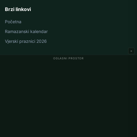
Brzi linkovi
Početna
Ramazanski kalendar
Vjerski praznici 2026
×
OGLASNI PROSTOR
Namaz vremena u Njemačkoj
Berlin namaz vremena
Hamburg namaz vremena
München namaz vremena
Köln namaz vremena
Frankfurt namaz vremena
Korporativno