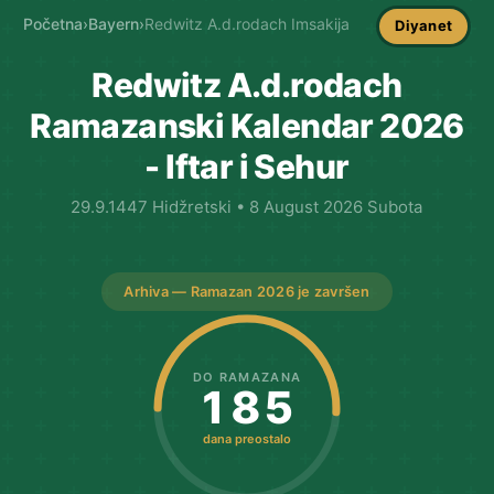
Početna
›
Bayern
›
Redwitz A.d.rodach Imsakija
Diyanet
Redwitz A.d.rodach
Ramazanski Kalendar 2026
- Iftar i Sehur
29.9.1447 Hidžretski • 8 August 2026 Subota
Arhiva — Ramazan 2026 je završen
DO RAMAZANA
185
dana preostalo