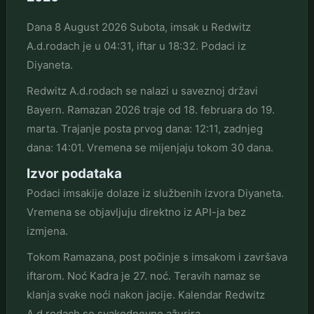
Dana 8 August 2026 Subota, imsak u Redwitz
A.d.rodach je u 04:31, iftar u 18:32. Podaci iz
Diyaneta.
Redwitz A.d.rodach se nalazi u saveznoj državi
Bayern. Ramazan 2026 traje od 18. februara do 19.
marta. Trajanje posta prvog dana: 12:11, zadnjeg
dana: 14:01. Vremena se mijenjaju tokom 30 dana.
Izvor podataka
Podaci imsakije dolaze iz službenih izvora Diyaneta.
Vremena se objavljuju direktno iz API-ja bez
izmjena.
Tokom Ramazana, post počinje s imsakom i završava
iftarom. Noć Kadra je 27. noć. Teravih namaz se
klanja svake noći nakon jacije. Kalendar Redwitz
A.d.rodach se svakodnevno ažurira.