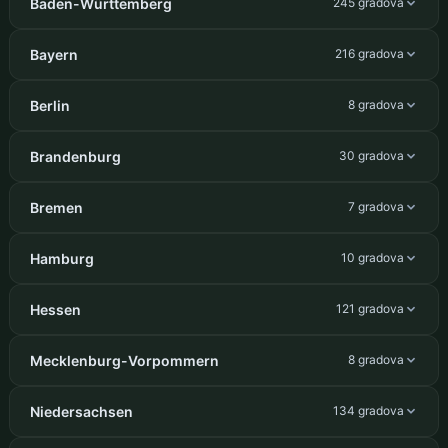
Baden-Württemberg
245 gradova
Bayern
216 gradova
Berlin
8 gradova
Brandenburg
30 gradova
Bremen
7 gradova
Hamburg
10 gradova
Hessen
121 gradova
Mecklenburg-Vorpommern
8 gradova
Niedersachsen
134 gradova