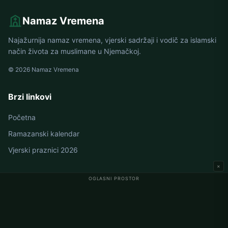
Namaz Vremena
Najažurnija namaz vremena, vjerski sadržaji i vodič za islamski
način života za muslimane u Njemačkoj.
© 2026 Namaz Vremena
Brzi linkovi
Početna
Ramazanski kalendar
Vjerski praznici 2026
×
OGLASNI PROSTOR
Namaz vremena u Njemačkoj
Berlin namaz vremena
Hamburg namaz vremena