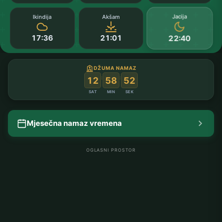
Jacija
Ikindija
Akšam
17:36
21:01
22:40
DŽUMA NAMAZ
:
:
12
58
51
SAT
MIN
SEK
Mjesečna namaz vremena
OGLASNI PROSTOR