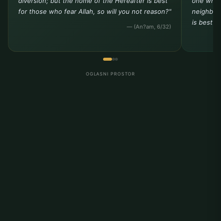
diversion; but the home of the Hereafter is best
one who 
for those who fear Allah, so will you not reason?"
neighbor 
is best t
— (An?am, 6/32)
OGLASNI PROSTOR