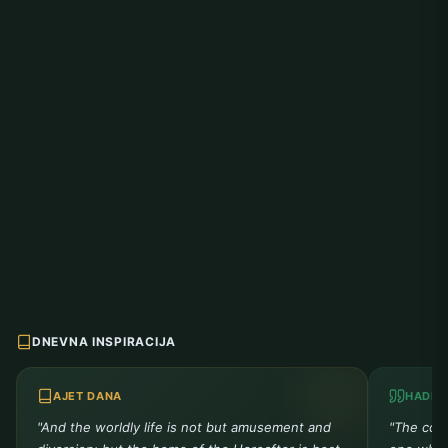
DNEVNA INSPIRACIJA
AJET DANA
HADIS
"And the worldly life is not but amusement and
"The comp