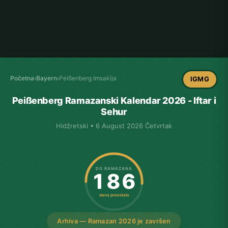
Početna
›
Bayern
›
Peißenberg Imsakija
IGMG
Peißenberg Ramazanski Kalendar 2026 - Iftar i
Sehur
Hidžretski • 6 August 2026 Četvrtak
DO RAMAZANA
186
dana preostalo
Arhiva — Ramazan 2026 je završen