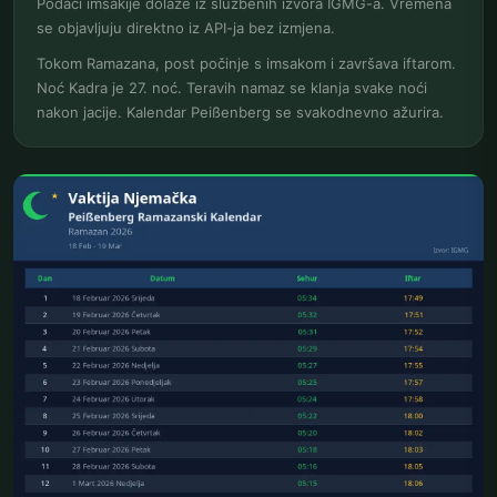
Podaci imsakije dolaze iz službenih izvora IGMG-a. Vremena
se objavljuju direktno iz API-ja bez izmjena.
Tokom Ramazana, post počinje s imsakom i završava iftarom.
Noć Kadra je 27. noć. Teravih namaz se klanja svake noći
nakon jacije. Kalendar Peißenberg se svakodnevno ažurira.