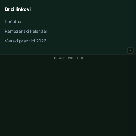
Brzi linkovi
Početna
Ramazanski kalendar
Vjerski praznici 2026
×
OGLASNI PROSTOR
Namaz vremena u Njemačkoj
Berlin namaz vremena
Hamburg namaz vremena
München namaz vremena
Köln namaz vremena
Frankfurt namaz vremena
Korporativno