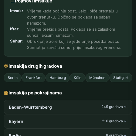
Pojmovi Imsakije
Imsak:
Vrijeme kada počinje post. Jelo i piće prestaju u
ovom trenutku. Obično se poklapa sa sabah
namazom.
Iftar:
Vrijeme prekida posta. Poklapa se sa zalaskom
sunca i akšam namazom.
Sehur:
Obrok prije zore koji se jede prije početka posta.
Sunnet je završiti sehur prije imsakovog vremena.
Imsakija drugih gradova
Berlin
Frankfurt
Hamburg
Köln
München
Stuttgart
Imsakija po pokrajinama
Baden-Württemberg
245 gradova
Bayern
216 gradova
Berlin
8 gradova