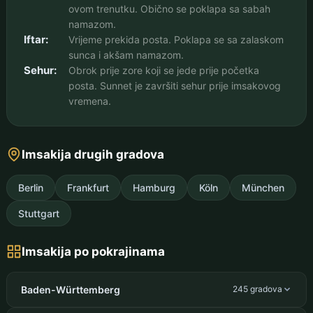
ovom trenutku. Obično se poklapa sa sabah
namazom.
Iftar:
Vrijeme prekida posta. Poklapa se sa zalaskom
sunca i akšam namazom.
Sehur:
Obrok prije zore koji se jede prije početka
posta. Sunnet je završiti sehur prije imsakovog
vremena.
Imsakija drugih gradova
Berlin
Frankfurt
Hamburg
Köln
München
Stuttgart
Imsakija po pokrajinama
Baden-Württemberg
245 gradova