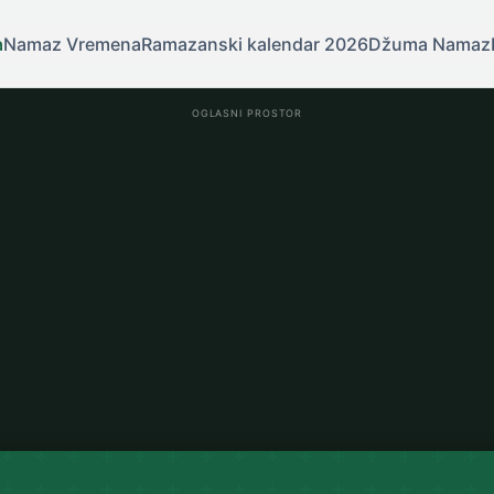
a
Namaz Vremena
Ramazanski kalendar 2026
Džuma Namaz
OGLASNI PROSTOR