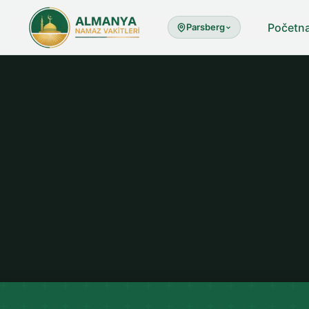
Početn
Parsberg