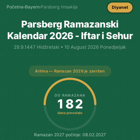
Početna
›
Bayern
›
Parsberg Imsakija
Diyanet
Parsberg Ramazanski
Kalendar 2026 - Iftar i Sehur
29.9.1447 Hidžretski • 10 August 2026 Ponedjeljak
Arhiva — Ramazan 2026 je završen
DO RAMAZANA
182
dana preostalo
Ramazan 2027 počinje: 08.02.2027