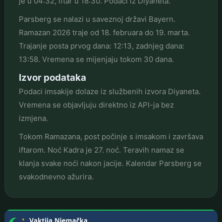
je u 04:32, iftar u 18:30. Podaci iz Diyaneta.
Parsberg se nalazi u saveznoj državi Bayern.
Ramazan 2026 traje od 18. februara do 19. marta.
Trajanje posta prvog dana: 12:13, zadnjeg dana:
13:58. Vremena se mijenjaju tokom 30 dana.
Izvor podataka
Podaci imsakije dolaze iz službenih izvora Diyaneta.
Vremena se objavljuju direktno iz API-ja bez
izmjena.
Tokom Ramazana, post počinje s imsakom i završava
iftarom. Noć Kadra je 27. noć. Teravih namaz se
klanja svake noći nakon jacije. Kalendar Parsberg se
svakodnevno ažurira.