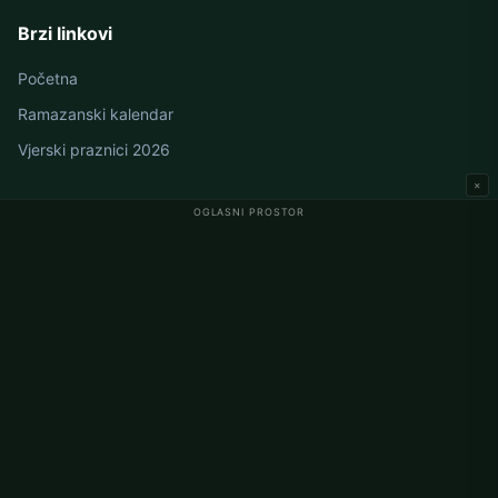
Brzi linkovi
Početna
Ramazanski kalendar
Vjerski praznici 2026
×
OGLASNI PROSTOR
Namaz vremena u Njemačkoj
Berlin namaz vremena
Hamburg namaz vremena
München namaz vremena
Köln namaz vremena
Frankfurt namaz vremena
Korporativno