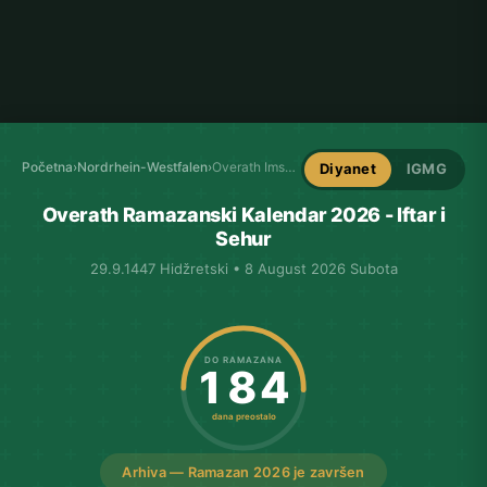
Početna
›
Nordrhein-Westfalen
›
Overath Imsakija
Diyanet
IGMG
Overath Ramazanski Kalendar 2026 - Iftar i
Sehur
29.9.1447 Hidžretski • 8 August 2026 Subota
DO RAMAZANA
184
dana preostalo
Arhiva — Ramazan 2026 je završen