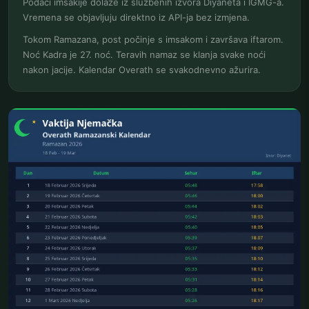
Podaci imsakije dolaze iz službenih izvora Diyaneta i IGMG-a.
Vremena se objavljuju direktno iz API-ja bez izmjena.
Tokom Ramazana, post počinje s imsakom i završava iftarom.
Noć Kadra je 27. noć. Teravih namaz se klanja svake noći
nakon jacije. Kalendar Overath se svakodnevno ažurira.