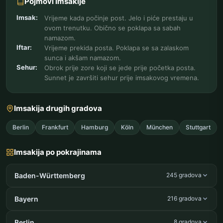
Pojmovi Imsakije
Imsak:
Vrijeme kada počinje post. Jelo i piće prestaju u
ovom trenutku. Obično se poklapa sa sabah
namazom.
Iftar:
Vrijeme prekida posta. Poklapa se sa zalaskom
sunca i akšam namazom.
Sehur:
Obrok prije zore koji se jede prije početka posta.
Sunnet je završiti sehur prije imsakovog vremena.
Imsakija drugih gradova
Berlin
Frankfurt
Hamburg
Köln
München
Stuttgart
Imsakija po pokrajinama
Baden-Württemberg
245 gradova
Bayern
216 gradova
Berlin
8 gradova