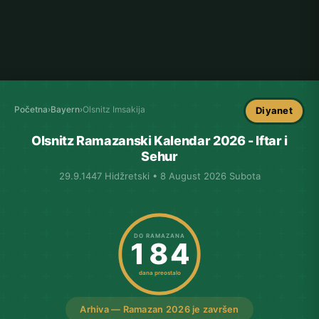
Početna
›
Bayern
›
Olsnitz Imsakija
Diyanet
Olsnitz Ramazanski Kalendar 2026 - Iftar i
Sehur
29.9.1447 Hidžretski • 8 August 2026 Subota
DO RAMAZANA
184
dana preostalo
Arhiva — Ramazan 2026 je završen