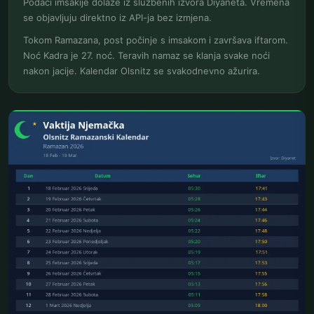
Podaci imsakije dolaze iz službenih izvora Diyaneta. Vremena
se objavljuju direktno iz API-ja bez izmjena.
Tokom Ramazana, post počinje s imsakom i završava iftarom.
Noć Kadra je 27. noć. Teravih namaz se klanja svake noći
nakon jacije. Kalendar Olsnitz se svakodnevno ažurira.