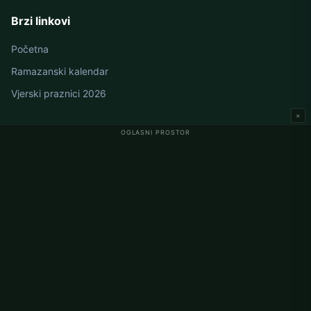
Brzi linkovi
Početna
Ramazanski kalendar
Vjerski praznici 2026
×
OGLASNI PROSTOR
Namaz vremena u Njemačkoj
Berlin namaz vremena
Hamburg namaz vremena
München namaz vremena
Köln namaz vremena
Frankfurt namaz vremena
Korporativno