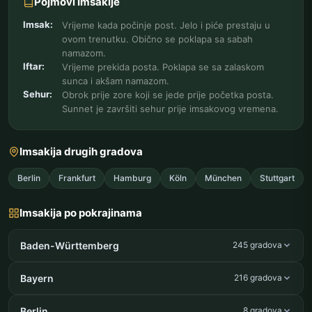
Pojmovi Imsakije
Imsak:
Vrijeme kada počinje post. Jelo i piće prestaju u
ovom trenutku. Obično se poklapa sa sabah
namazom.
Iftar:
Vrijeme prekida posta. Poklapa se sa zalaskom
sunca i akšam namazom.
Sehur:
Obrok prije zore koji se jede prije početka posta.
Sunnet je završiti sehur prije imsakovog vremena.
Imsakija drugih gradova
Berlin
Frankfurt
Hamburg
Köln
München
Stuttgart
Imsakija po pokrajinama
Baden-Württemberg
245 gradova
Bayern
216 gradova
Berlin
8 gradova