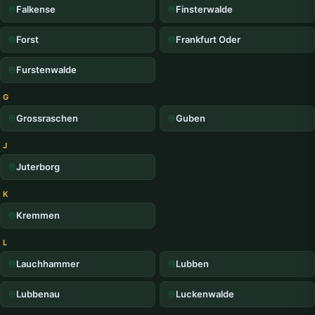
Falkense
Finsterwalde
Forst
Frankfurt Oder
Furstenwalde
G
Grossraschen
Guben
J
Juterborg
K
Kremmen
L
Lauchhammer
Lubben
Lubbenau
Luckenwalde