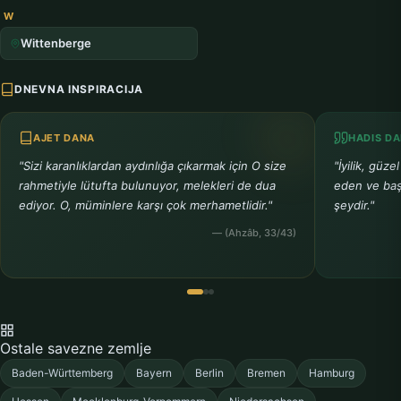
W
Wittenberge
DNEVNA INSPIRACIJA
AJET DANA
HADIS D
"Sizi karanlıklardan aydınlığa çıkarmak için O size
"İyilik, güze
rahmetiyle lütufta bulunuyor, melekleri de dua
eden ve başk
ediyor. O, müminlere karşı çok merhametlidir."
şeydir."
— (Ahzâb, 33/43)
Ostale savezne zemlje
Baden-Württemberg
Bayern
Berlin
Bremen
Hamburg