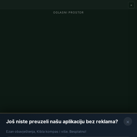
×
OGLASNI PROSTOR
Namaz Vremena
Najažurnija namaz vremena, vjerski sadržaji i vodič za islamski
način života za muslimane u Njemačkoj.
© 2026 Namaz Vremena
Brzi linkovi
Početna
Ramazanski kalendar
Vjerski praznici 2026
×
Još niste preuzeli našu aplikaciju bez reklama?
Namaz vremena u Njemačkoj
Ezan obavještenja, Kibla kompas i više. Besplatno!