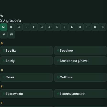
30 gradova
B
C
E
F
G
J
K
L
N
O
P
R
S
All
V
W
B
Beelitz
Beeskow
Belzig
Brandenburg/havel
C
Calau
Cottbus
E
Eberswalde
Eisenhuttenstadt
F