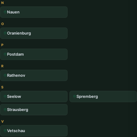
N
Nauen
O
Oranienburg
P
Postdam
R
Rathenov
S
Seelow
Spremberg
Strausberg
V
Vetschau