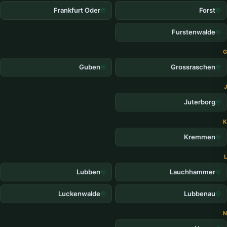
Frankfurt Oder
Forst
Furstenwalde
G
Guben
Grossraschen
J
Juterborg
K
Kremmen
L
Lubben
Lauchhammer
Luckenwalde
Lubbenau
N