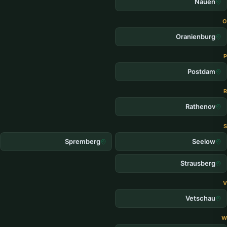
Nauen
O
Oranienburg
P
Postdam
R
Rathenov
S
Spremberg
Seelow
Strausberg
V
Vetschau
W