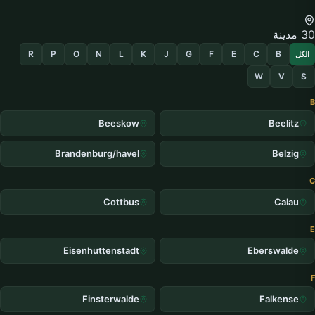
30 مدينة
R
P
O
N
L
K
J
G
F
E
C
B
الكل
W
V
S
B
Beeskow
Beelitz
Brandenburg/havel
Belzig
C
Cottbus
Calau
E
Eisenhuttenstadt
Eberswalde
F
Finsterwalde
Falkense