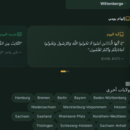
Wittenberge
إلهام يومي
آية اليوم
حديث اليوم
"يَٓا اَيُّهَا الَّذ۪ينَ اٰمَنُوا لَا تَخُونُوا اللّٰهَ وَالرَّسُولَ وَتَخُونُٓوا
"التَّائِبُ مِنَ الذّ
اَمَانَاتِكُمْ وَاَنْتُمْ تَعْلَمُونَ."
— (ابن ماجه, "الزهد
— (Enfâl, 8/27)
ولايات أخرى
Hamburg
Bremen
Berlin
Bayern
Baden-Württemberg
Niedersachsen
Mecklenburg-Vorpommern
Hessen
Sachsen
Saarland
Rheinland-Pfalz
Nordrhein-Westfalen
Thüringen
Schleswig-Holstein
Sachsen-Anhalt