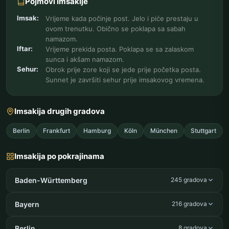
Pojmovi Imsakije
Imsak:
Vrijeme kada počinje post. Jelo i piće prestaju u
ovom trenutku. Obično se poklapa sa sabah
namazom.
Iftar:
Vrijeme prekida posta. Poklapa se sa zalaskom
sunca i akšam namazom.
Sehur:
Obrok prije zore koji se jede prije početka posta.
Sunnet je završiti sehur prije imsakovog vremena.
Imsakija drugih gradova
Berlin
Frankfurt
Hamburg
Köln
München
Stuttgart
Imsakija po pokrajinama
Baden-Württemberg
245 gradova
Bayern
216 gradova
Berlin
8 gradova