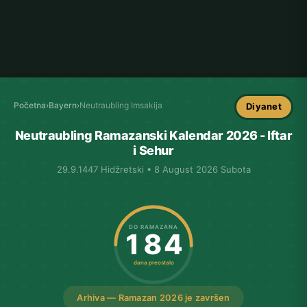
Početna
›
Bayern
›
Neutraubling Imsakija
Diyanet
Neutraubling Ramazanski Kalendar 2026 - Iftar
i Sehur
29.9.1447 Hidžretski • 8 August 2026 Subota
DO RAMAZANA
184
dana preostalo
Arhiva — Ramazan 2026 je završen