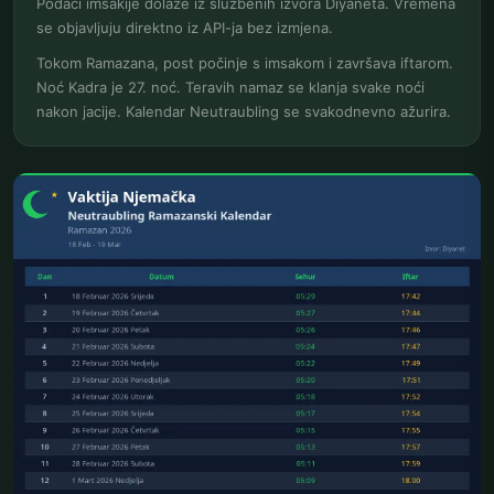
Podaci imsakije dolaze iz službenih izvora Diyaneta. Vremena
se objavljuju direktno iz API-ja bez izmjena.
Tokom Ramazana, post počinje s imsakom i završava iftarom.
Noć Kadra je 27. noć. Teravih namaz se klanja svake noći
nakon jacije. Kalendar Neutraubling se svakodnevno ažurira.