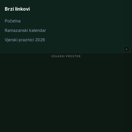
Brzi linkovi
Početna
Ramazanski kalendar
Vjerski praznici 2026
×
OGLASNI PROSTOR
Namaz vremena u Njemačkoj
Berlin namaz vremena
Hamburg namaz vremena
München namaz vremena
Köln namaz vremena
Frankfurt namaz vremena
Korporativno