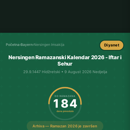
Početna
›
Bayern
›
Nersingen Imsakija
Diyanet
Nersingen Ramazanski Kalendar 2026 - Iftar i
Sehur
29.9.1447 Hidžretski • 9 August 2026 Nedjelja
DO RAMAZANA
184
dana preostalo
Arhiva — Ramazan 2026 je završen