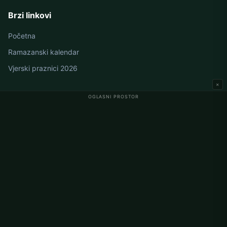
Brzi linkovi
Početna
Ramazanski kalendar
Vjerski praznici 2026
×
OGLASNI PROSTOR
Namaz vremena u Njemačkoj
Berlin namaz vremena
Hamburg namaz vremena
München namaz vremena
Köln namaz vremena
Frankfurt namaz vremena
Korporativno