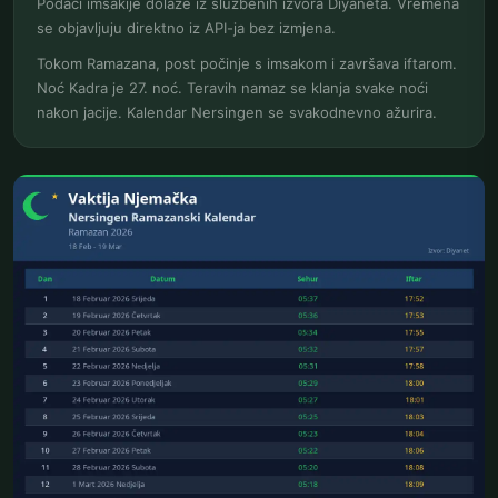
Podaci imsakije dolaze iz službenih izvora Diyaneta. Vremena
se objavljuju direktno iz API-ja bez izmjena.
Tokom Ramazana, post počinje s imsakom i završava iftarom.
Noć Kadra je 27. noć. Teravih namaz se klanja svake noći
nakon jacije. Kalendar Nersingen se svakodnevno ažurira.