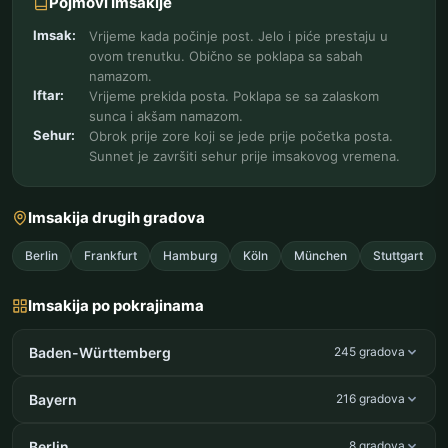
Pojmovi Imsakije
Imsak:
Vrijeme kada počinje post. Jelo i piće prestaju u
ovom trenutku. Obično se poklapa sa sabah
namazom.
Iftar:
Vrijeme prekida posta. Poklapa se sa zalaskom
sunca i akšam namazom.
Sehur:
Obrok prije zore koji se jede prije početka posta.
Sunnet je završiti sehur prije imsakovog vremena.
Imsakija drugih gradova
Berlin
Frankfurt
Hamburg
Köln
München
Stuttgart
Imsakija po pokrajinama
Baden-Württemberg
245 gradova
Bayern
216 gradova
Berlin
8 gradova