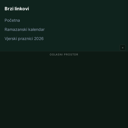
Brzi linkovi
Početna
Ramazanski kalendar
Vjerski praznici 2026
×
OGLASNI PROSTOR
Namaz vremena u Njemačkoj
Berlin namaz vremena
Hamburg namaz vremena
München namaz vremena
Köln namaz vremena
Frankfurt namaz vremena
Korporativno