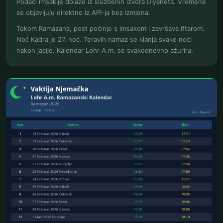
Podaci imsakije dolaze iz službenih izvora Diyaneta. Vremena
se objavljuju direktno iz API-ja bez izmjena.
Tokom Ramazana, post počinje s imsakom i završava iftarom.
Noć Kadra je 27. noć. Teravih namaz se klanja svake noći
nakon jacije. Kalendar Lohr A.m. se svakodnevno ažurira.