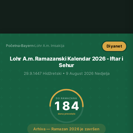
Početna
›
Bayern
›
Lohr A.m. Imsakija
Diyanet
Lohr A.m. Ramazanski Kalendar 2026 - Iftar i
Sehur
29.9.1447 Hidžretski • 9 August 2026 Nedjelja
DO RAMAZANA
184
dana preostalo
Arhiva — Ramazan 2026 je završen