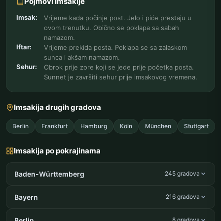
Pojmovi Imsakije
Imsak:
Vrijeme kada počinje post. Jelo i piće prestaju u
ovom trenutku. Obično se poklapa sa sabah
namazom.
Iftar:
Vrijeme prekida posta. Poklapa se sa zalaskom
sunca i akšam namazom.
Sehur:
Obrok prije zore koji se jede prije početka posta.
Sunnet je završiti sehur prije imsakovog vremena.
Imsakija drugih gradova
Berlin
Frankfurt
Hamburg
Köln
München
Stuttgart
Imsakija po pokrajinama
Baden-Württemberg
245 gradova
Bayern
216 gradova
Berlin
8 gradova