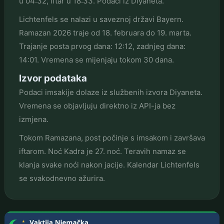
u 04:32, iftar u 18:33. Podaci iz Diyaneta.
Lichtenfels se nalazi u saveznoj državi Bayern.
Ramazan 2026 traje od 18. februara do 19. marta.
Trajanje posta prvog dana: 12:12, zadnjeg dana:
14:01. Vremena se mijenjaju tokom 30 dana.
Izvor podataka
Podaci imsakije dolaze iz službenih izvora Diyaneta.
Vremena se objavljuju direktno iz API-ja bez
izmjena.
Tokom Ramazana, post počinje s imsakom i završava
iftarom. Noć Kadra je 27. noć. Teravih namaz se
klanja svake noći nakon jacije. Kalendar Lichtenfels
se svakodnevno ažurira.