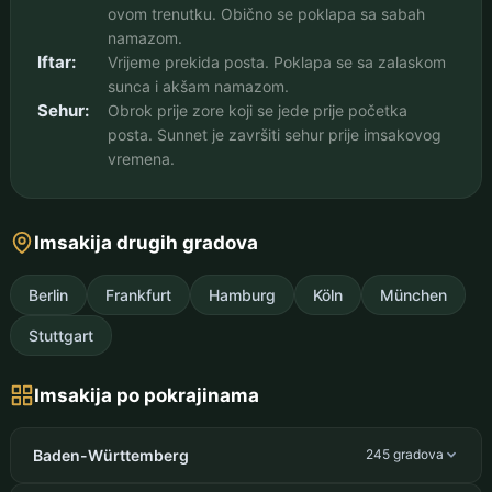
ovom trenutku. Obično se poklapa sa sabah
namazom.
Iftar:
Vrijeme prekida posta. Poklapa se sa zalaskom
sunca i akšam namazom.
Sehur:
Obrok prije zore koji se jede prije početka
posta. Sunnet je završiti sehur prije imsakovog
vremena.
Imsakija drugih gradova
Berlin
Frankfurt
Hamburg
Köln
München
Stuttgart
Imsakija po pokrajinama
Baden-Württemberg
245 gradova