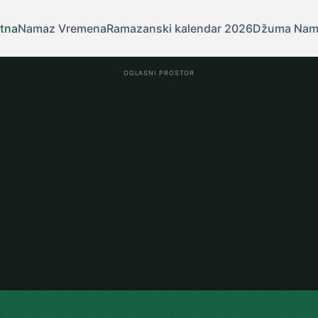
tna
Namaz Vremena
Ramazanski kalendar 2026
Džuma Nam
OGLASNI PROSTOR