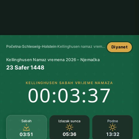
Početna
›
Schleswig-Holstein
›
Kellinghusen namaz vremena
Diyanet
Kellinghusen Namaz vremena 2026 – Njemačka
23 Safer 1448
KELLINGHUSEN SABAH VRIJEME NAMAZA
00:03:36
Sabah
Izlazak sunca
Podne
05:36
13:32
03:51