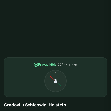
Pravac kible
133°
4.417 km
N
🕋
Gradovi u Schleswig-Holstein