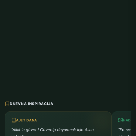
DNEVNA INSPIRACIJA
AJET DANA
HADIS
"Allah'a güven! Güvenip dayanmak için Allah
"En sevm