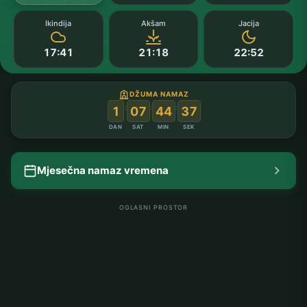
Ikindija
Akšam
Jacija
17:41
21:18
22:52
DŽUMA NAMAZ
:
:
:
1
07
44
36
DAN
SAT
MIN
SEK
Mjesečna namaz vremena
OGLASNI PROSTOR