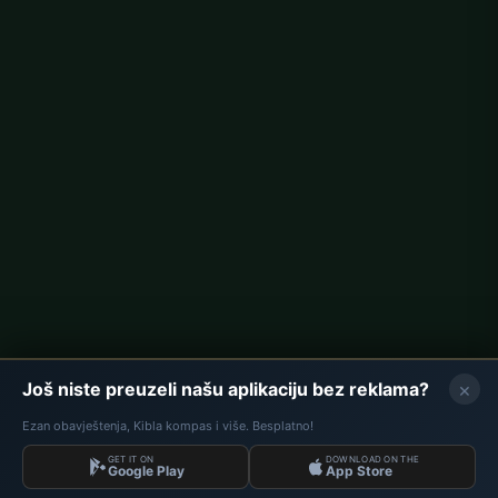
Namaz vremena u Njemačkoj
Berlin namaz vremena
Hamburg namaz vremena
München namaz vremena
Köln namaz vremena
Frankfurt namaz vremena
Korporativno
O nama
Kontakt
Politika privatnosti
×
Još niste preuzeli našu aplikaciju bez reklama?
Ezan obavještenja, Kibla kompas i više. Besplatno!
GET IT ON
DOWNLOAD ON THE
Podaci: Diyanet İşleri Başkanlığı | Namaz Vremena © 2026
Google Play
App Store