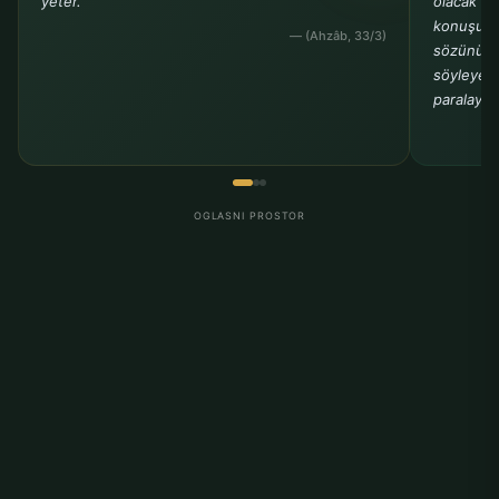
yeter."
olacak ki
konuşuyo
— (Ahzâb, 33/3)
sözünü b
söyleyenle
paralayanl
OGLASNI PROSTOR