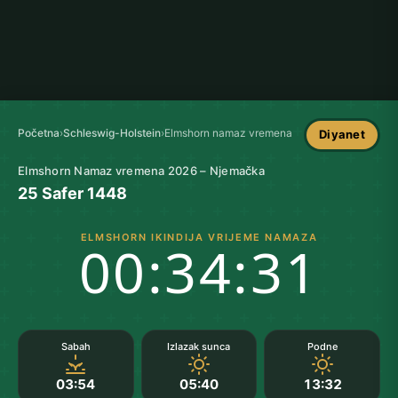
Početna
›
Schleswig-Holstein
›
Elmshorn namaz vremena
Diyanet
Elmshorn Namaz vremena 2026 – Njemačka
25 Safer 1448
ELMSHORN IKINDIJA VRIJEME NAMAZA
00:34:30
Sabah
Izlazak sunca
Podne
03:54
05:40
13:32