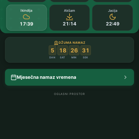
Ikindija
Akšam
Jacija
21:14
22:49
17:39
DŽUMA NAMAZ
:
:
:
5
18
26
30
DAN
SAT
MIN
SEK
Mjesečna namaz vremena
OGLASNI PROSTOR