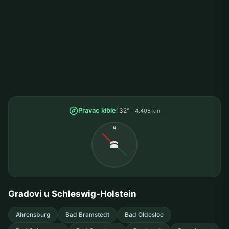
Pravac kible
132°
4.405 km
N
🕋
Gradovi u Schleswig-Holstein
Ahrensburg
Bad Bramstedt
Bad Oldesloe