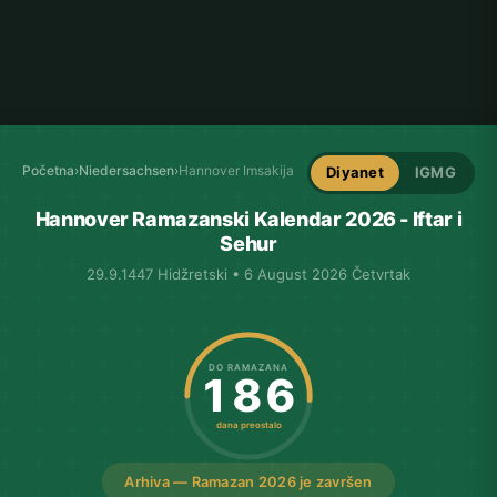
Početna
›
Niedersachsen
›
Hannover Imsakija
Diyanet
IGMG
Hannover Ramazanski Kalendar 2026 - Iftar i
Sehur
29.9.1447 Hidžretski • 6 August 2026 Četvrtak
DO RAMAZANA
186
dana preostalo
Arhiva — Ramazan 2026 je završen