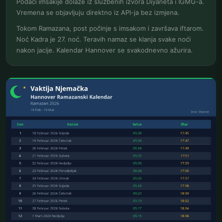
Podaci imsakije dolaze iz službenih izvora Diyaneta i IGMG-a.
Vremena se objavljuju direktno iz API-ja bez izmjena.
Tokom Ramazana, post počinje s imsakom i završava iftarom.
Noć Kadra je 27. noć. Teravih namaz se klanja svake noći
nakon jacije. Kalendar Hannover se svakodnevno ažurira.