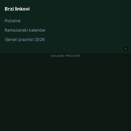
Brzi linkovi
Početna
Ramazanski kalendar
Vjerski praznici 2026
×
OGLASNI PROSTOR
Namaz vremena u Njemačkoj
Berlin namaz vremena
Hamburg namaz vremena
München namaz vremena
Köln namaz vremena
Frankfurt namaz vremena
Korporativno