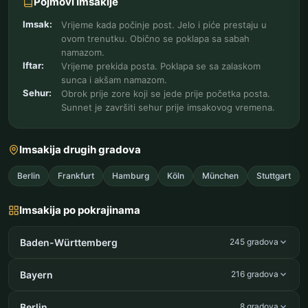
Pojmovi Imsakije
Imsak:
Vrijeme kada počinje post. Jelo i piće prestaju u
ovom trenutku. Obično se poklapa sa sabah
namazom.
Iftar:
Vrijeme prekida posta. Poklapa se sa zalaskom
sunca i akšam namazom.
Sehur:
Obrok prije zore koji se jede prije početka posta.
Sunnet je završiti sehur prije imsakovog vremena.
Imsakija drugih gradova
Berlin
Frankfurt
Hamburg
Köln
München
Stuttgart
Imsakija po pokrajinama
Baden-Württemberg
245 gradova
Bayern
216 gradova
Berlin
8 gradova