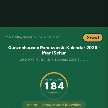
Početna
›
Bayern
›
Gunzenhausen Imsakija
Diyanet
Gunzenhausen Ramazanski Kalendar 2026 -
Iftar i Sehur
29.9.1447 Hidžretski • 8 August 2026 Subota
DO RAMAZANA
184
dana preostalo
Arhiva — Ramazan 2026 je završen