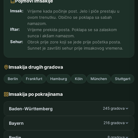
Pojmovi Imsakije
Imsak:
Vrijeme kada počinje post. Jelo i piće prestaju u
ovom trenutku. Obično se poklapa sa sabah
namazom.
Iftar:
Vrijeme prekida posta. Poklapa se sa zalaskom
sunca i akšam namazom.
Sehur:
Obrok prije zore koji se jede prije početka posta.
Sunnet je završiti sehur prije imsakovog vremena.
Imsakija drugih gradova
Berlin
Frankfurt
Hamburg
Köln
München
Stuttgart
Imsakija po pokrajinama
Baden-Württemberg
245 gradova
Bayern
216 gradova
Berlin
8 gradova