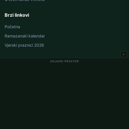
Brzi linkovi
Početna
Ramazanski kalendar
Vjerski praznici 2026
×
OGLASNI PROSTOR
Namaz vremena u Njemačkoj
Berlin namaz vremena
Hamburg namaz vremena
München namaz vremena
Köln namaz vremena
Frankfurt namaz vremena