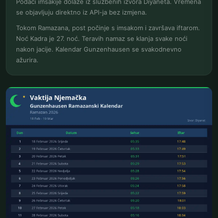
Podaci imsakije dolaze iz službenih izvora Diyaneta. Vremena
se objavljuju direktno iz API-ja bez izmjena.
Tokom Ramazana, post počinje s imsakom i završava iftarom.
Noć Kadra je 27. noć. Teravih namaz se klanja svake noći
nakon jacije. Kalendar Gunzenhausen se svakodnevno
ažurira.