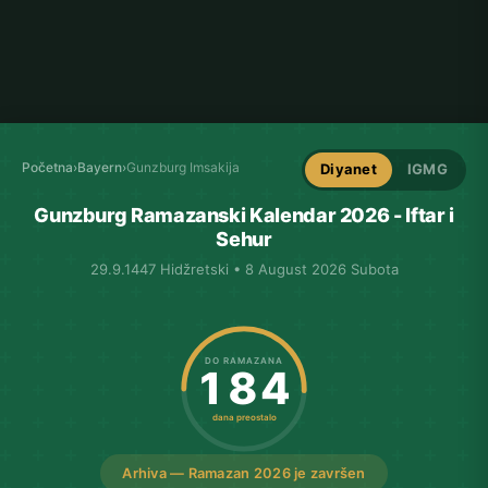
Početna
›
Bayern
›
Gunzburg Imsakija
Diyanet
IGMG
Gunzburg Ramazanski Kalendar 2026 - Iftar i
Sehur
29.9.1447 Hidžretski • 8 August 2026 Subota
DO RAMAZANA
184
dana preostalo
Arhiva — Ramazan 2026 je završen