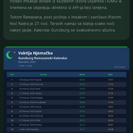
Podaci imsakije dolaze iz službenih izvora Diyaneta i IGMG-a.
Vremena se objavljuju direktno iz API-ja bez izmjena.
Tokom Ramazana, post počinje s imsakom i završava iftarom.
Noć Kadra je 27. noć. Teravih namaz se klanja svake noći
nakon jacije. Kalendar Gunzburg se svakodnevno ažurira.