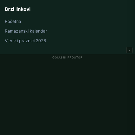
Brzi linkovi
Početna
Ramazanski kalendar
Vjerski praznici 2026
×
OGLASNI PROSTOR
Namaz vremena u Njemačkoj
Berlin namaz vremena
Hamburg namaz vremena
München namaz vremena
Köln namaz vremena
Frankfurt namaz vremena
Korporativno