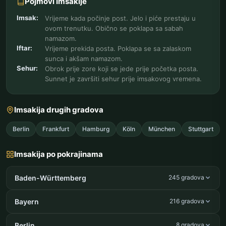
Pojmovi Imsakije
Imsak:
Vrijeme kada počinje post. Jelo i piće prestaju u
ovom trenutku. Obično se poklapa sa sabah
namazom.
Iftar:
Vrijeme prekida posta. Poklapa se sa zalaskom
sunca i akšam namazom.
Sehur:
Obrok prije zore koji se jede prije početka posta.
Sunnet je završiti sehur prije imsakovog vremena.
Imsakija drugih gradova
Berlin
Frankfurt
Hamburg
Köln
München
Stuttgart
Imsakija po pokrajinama
Baden-Württemberg
245 gradova
Bayern
216 gradova
Berlin
8 gradova