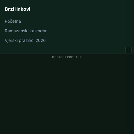
Brzi linkovi
Početna
Ramazanski kalendar
Vjerski praznici 2026
×
OGLASNI PROSTOR
Namaz vremena u Njemačkoj
Berlin namaz vremena
Hamburg namaz vremena
München namaz vremena
Köln namaz vremena
Frankfurt namaz vremena
Korporativno