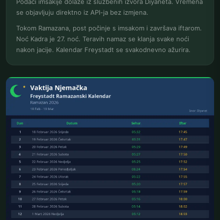
Podaci imsakije dolaze iz službenih izvora Diyaneta. Vremena
se objavljuju direktno iz API-ja bez izmjena.
Tokom Ramazana, post počinje s imsakom i završava iftarom.
Noć Kadra je 27. noć. Teravih namaz se klanja svake noći
nakon jacije. Kalendar Freystadt se svakodnevno ažurira.