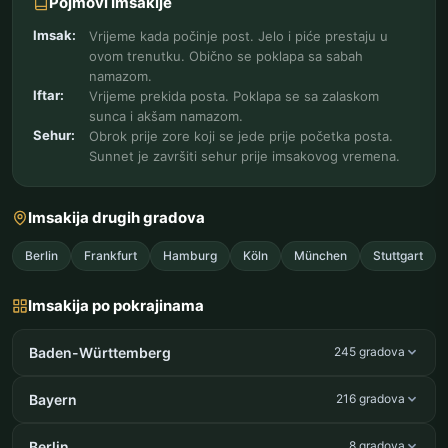
Pojmovi Imsakije
Imsak:
Vrijeme kada počinje post. Jelo i piće prestaju u
ovom trenutku. Obično se poklapa sa sabah
namazom.
Iftar:
Vrijeme prekida posta. Poklapa se sa zalaskom
sunca i akšam namazom.
Sehur:
Obrok prije zore koji se jede prije početka posta.
Sunnet je završiti sehur prije imsakovog vremena.
Imsakija drugih gradova
Berlin
Frankfurt
Hamburg
Köln
München
Stuttgart
Imsakija po pokrajinama
Baden-Württemberg
245 gradova
Bayern
216 gradova
Berlin
8 gradova