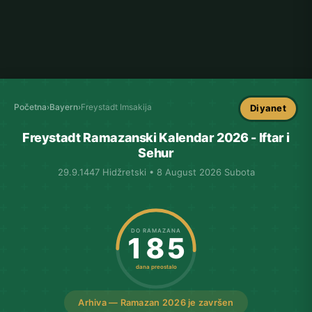
Početna
›
Bayern
›
Freystadt Imsakija
Diyanet
Freystadt Ramazanski Kalendar 2026 - Iftar i
Sehur
29.9.1447 Hidžretski • 8 August 2026 Subota
DO RAMAZANA
185
dana preostalo
Arhiva — Ramazan 2026 je završen