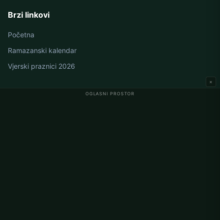
Brzi linkovi
Početna
Ramazanski kalendar
Vjerski praznici 2026
×
OGLASNI PROSTOR
Namaz vremena u Njemačkoj
Berlin namaz vremena
Hamburg namaz vremena
München namaz vremena
Köln namaz vremena
Frankfurt namaz vremena
Korporativno