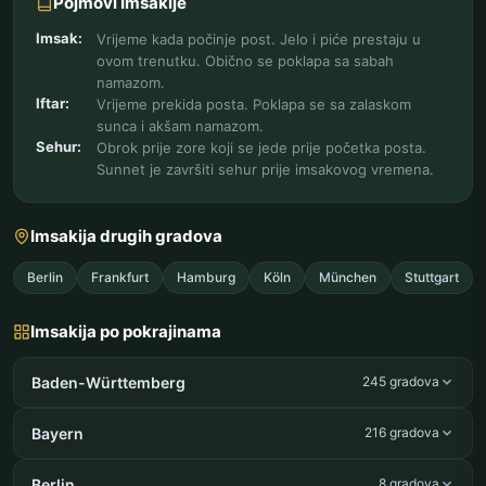
Pojmovi Imsakije
Imsak:
Vrijeme kada počinje post. Jelo i piće prestaju u
ovom trenutku. Obično se poklapa sa sabah
namazom.
Iftar:
Vrijeme prekida posta. Poklapa se sa zalaskom
sunca i akšam namazom.
Sehur:
Obrok prije zore koji se jede prije početka posta.
Sunnet je završiti sehur prije imsakovog vremena.
Imsakija drugih gradova
Berlin
Frankfurt
Hamburg
Köln
München
Stuttgart
Imsakija po pokrajinama
Baden-Württemberg
245 gradova
Bayern
216 gradova
Berlin
8 gradova