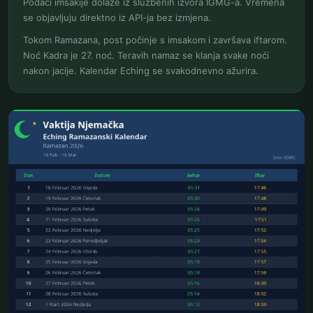
Podaci imsakije dolaze iz službenih izvora IGMG-a. Vremena
se objavljuju direktno iz API-ja bez izmjena.
Tokom Ramazana, post počinje s imsakom i završava iftarom.
Noć Kadra je 27. noć. Teravih namaz se klanja svake noći
nakon jacije. Kalendar Eching se svakodnevno ažurira.