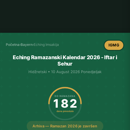
Početna
›
Bayern
›
Eching Imsakija
IGMG
Eching Ramazanski Kalendar 2026 - Iftar i
Sehur
Hidžretski • 10 August 2026 Ponedjeljak
DO RAMAZANA
182
dana preostalo
Arhiva — Ramazan 2026 je završen