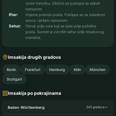
ovom trenutku. Obično se poklapa sa sabah
namazom.
Iftar:
Vrijeme prekida posta. Poklapa se sa zalaskom
sunca i akšam namazom.
Sehur:
Obrok prije zore koji se jede prije početka
posta. Sunnet je završiti sehur prije imsakovog
vremena.
Imsakija drugih gradova
Berlin
Frankfurt
Hamburg
Köln
München
Stuttgart
Imsakija po pokrajinama
Baden-Württemberg
245 gradova