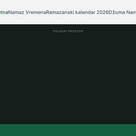
etna
Namaz Vremena
Ramazanski kalendar 2026
Džuma Na
OGLASNI PROSTOR