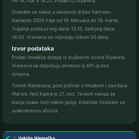
04:19, iftar u 18:22. Podaci iz Diyaneta.
Dresden se nalazi u saveznoj državi Sachsen.
Ramazan 2026 traje od 18. februara do 19. marta.
Trajanje posta prvog dana: 12:10, zadnjeg dana:
14:03. Vremena se mijenjaju tokom 30 dana.
Izvor podataka
Podaci imsakije dolaze iz službenih izvora Diyaneta.
Vremena se objavljuju direktno iz API-ja bez
izmjena.
Tokom Ramazana, post počinje s imsakom i završava
iftarom. Noć Kadra je 27. noć. Teravih namaz se
klanja svake noći nakon jacije. Kalendar Dresden se
svakodnevno ažurira.