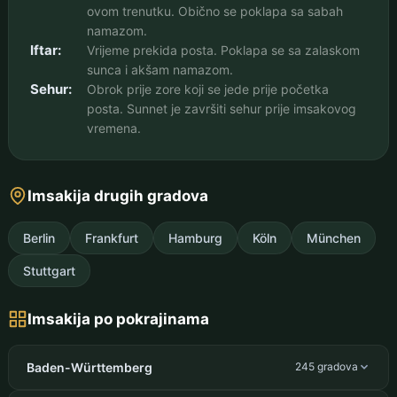
ovom trenutku. Obično se poklapa sa sabah
namazom.
Iftar:
Vrijeme prekida posta. Poklapa se sa zalaskom
sunca i akšam namazom.
Sehur:
Obrok prije zore koji se jede prije početka
posta. Sunnet je završiti sehur prije imsakovog
vremena.
Imsakija drugih gradova
Berlin
Frankfurt
Hamburg
Köln
München
Stuttgart
Imsakija po pokrajinama
Baden-Württemberg
245 gradova