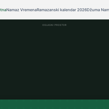
tna
Namaz Vremena
Ramazanski kalendar 2026
Džuma Na
OGLASNI PROSTOR