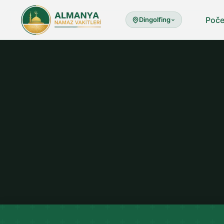
Poče
Dingolfing