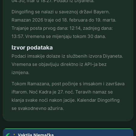
04:30, iftar u 18:27. Podaci iz Diyaneta.
Dingolfing se nalazi u saveznoj državi Bayern.
Ramazan 2026 traje od 18. februara do 19. marta.
Trajanje posta prvog dana: 12:14, zadnjeg dana:
13:57. Vremena se mijenjaju tokom 30 dana.
Izvor podataka
Podaci imsakije dolaze iz službenih izvora Diyaneta.
Vremena se objavljuju direktno iz API-ja bez
izmjena.
Tokom Ramazana, post počinje s imsakom i završava
iftarom. Noć Kadra je 27. noć. Teravih namaz se
klanja svake noći nakon jacije. Kalendar Dingolfing
se svakodnevno ažurira.