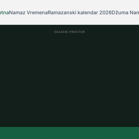
etna
Namaz Vremena
Ramazanski kalendar 2026
Džuma Na
OGLASNI PROSTOR