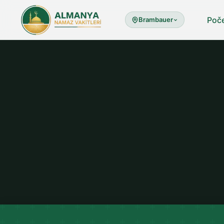
Poč
Brambauer