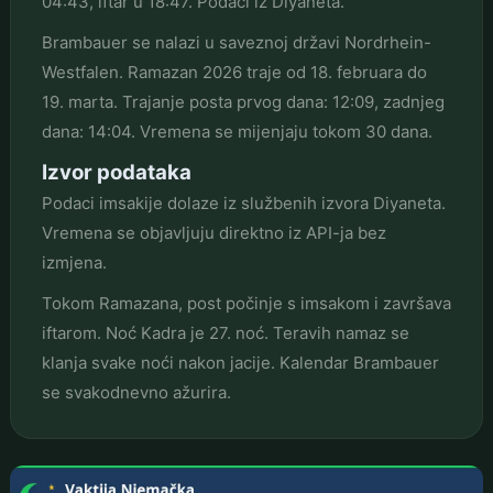
04:43, iftar u 18:47. Podaci iz Diyaneta.
Brambauer se nalazi u saveznoj državi Nordrhein-
Westfalen. Ramazan 2026 traje od 18. februara do
19. marta. Trajanje posta prvog dana: 12:09, zadnjeg
dana: 14:04. Vremena se mijenjaju tokom 30 dana.
Izvor podataka
Podaci imsakije dolaze iz službenih izvora Diyaneta.
Vremena se objavljuju direktno iz API-ja bez
izmjena.
Tokom Ramazana, post počinje s imsakom i završava
iftarom. Noć Kadra je 27. noć. Teravih namaz se
klanja svake noći nakon jacije. Kalendar Brambauer
se svakodnevno ažurira.