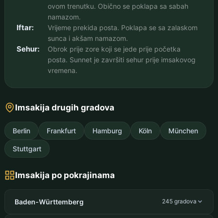
ovom trenutku. Obično se poklapa sa sabah
namazom.
Iftar:
Vrijeme prekida posta. Poklapa se sa zalaskom
sunca i akšam namazom.
Sehur:
Obrok prije zore koji se jede prije početka
posta. Sunnet je završiti sehur prije imsakovog
vremena.
Imsakija drugih gradova
Berlin
Frankfurt
Hamburg
Köln
München
Stuttgart
Imsakija po pokrajinama
Baden-Württemberg
245 gradova