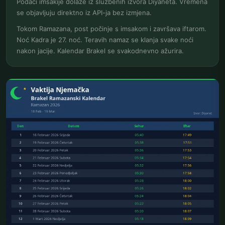
Podaci imsakije dolaze iz službenih izvora Diyaneta. Vremena
se objavljuju direktno iz API-ja bez izmjena.
Tokom Ramazana, post počinje s imsakom i završava iftarom.
Noć Kadra je 27. noć. Teravih namaz se klanja svake noći
nakon jacije. Kalendar Brakel se svakodnevno ažurira.