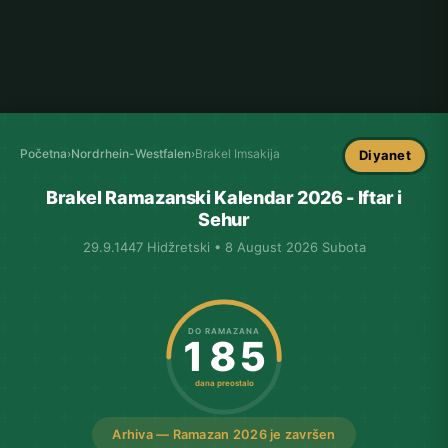
Početna
›
Nordrhein-Westfalen
›
Brakel Imsakija
Diyanet
Brakel Ramazanski Kalendar 2026 - Iftar i
Sehur
29.9.1447 Hidžretski • 8 August 2026 Subota
DO RAMAZANA
185
dana preostalo
Arhiva — Ramazan 2026 je završen