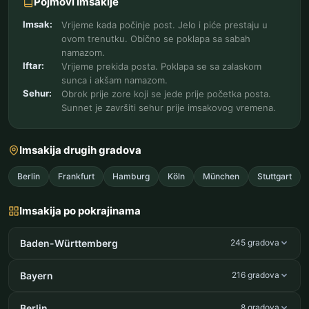
Pojmovi Imsakije
Imsak:
Vrijeme kada počinje post. Jelo i piće prestaju u
ovom trenutku. Obično se poklapa sa sabah
namazom.
Iftar:
Vrijeme prekida posta. Poklapa se sa zalaskom
sunca i akšam namazom.
Sehur:
Obrok prije zore koji se jede prije početka posta.
Sunnet je završiti sehur prije imsakovog vremena.
Imsakija drugih gradova
Berlin
Frankfurt
Hamburg
Köln
München
Stuttgart
Imsakija po pokrajinama
Baden-Württemberg
245 gradova
Bayern
216 gradova
Berlin
8 gradova