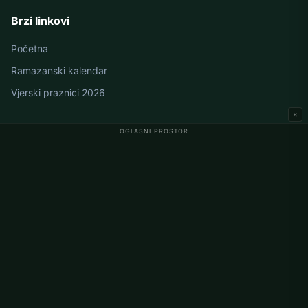
Brzi linkovi
Početna
Ramazanski kalendar
Vjerski praznici 2026
×
OGLASNI PROSTOR
Namaz vremena u Njemačkoj
Berlin namaz vremena
Hamburg namaz vremena
München namaz vremena
Köln namaz vremena
Frankfurt namaz vremena
Korporativno