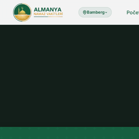
Poče
Bamberg