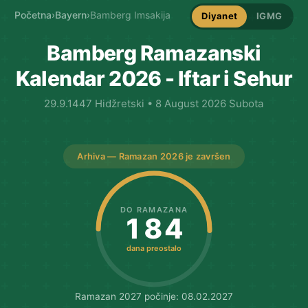
Početna
›
Bayern
›
Bamberg Imsakija
Diyanet
IGMG
Bamberg Ramazanski
Kalendar 2026 - Iftar i Sehur
29.9.1447 Hidžretski • 8 August 2026 Subota
Arhiva — Ramazan 2026 je završen
DO RAMAZANA
184
dana preostalo
Ramazan 2027 počinje: 08.02.2027