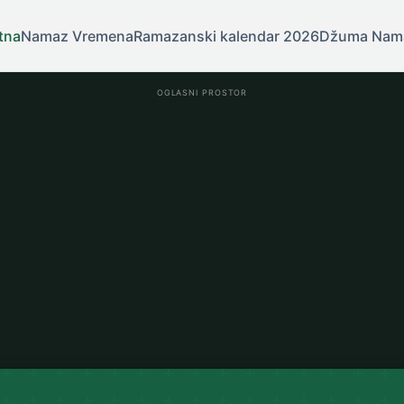
tna
Namaz Vremena
Ramazanski kalendar 2026
Džuma Nam
OGLASNI PROSTOR