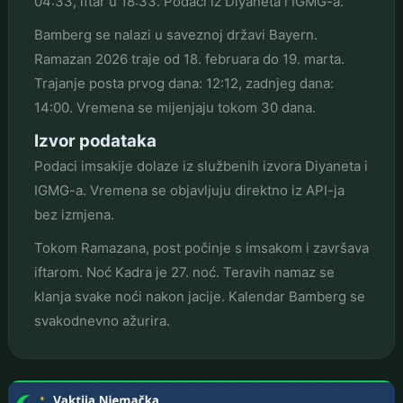
04:33, iftar u 18:33. Podaci iz Diyaneta i IGMG-a.
Bamberg se nalazi u saveznoj državi Bayern.
Ramazan 2026 traje od 18. februara do 19. marta.
Trajanje posta prvog dana: 12:12, zadnjeg dana:
14:00. Vremena se mijenjaju tokom 30 dana.
Izvor podataka
Podaci imsakije dolaze iz službenih izvora Diyaneta i
IGMG-a. Vremena se objavljuju direktno iz API-ja
bez izmjena.
Tokom Ramazana, post počinje s imsakom i završava
iftarom. Noć Kadra je 27. noć. Teravih namaz se
klanja svake noći nakon jacije. Kalendar Bamberg se
svakodnevno ažurira.