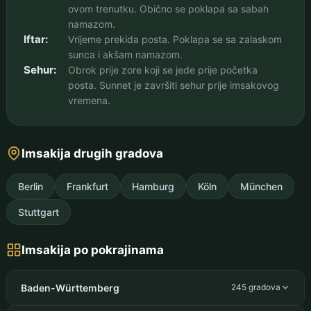
ovom trenutku. Obično se poklapa sa sabah
namazom.
Iftar:
Vrijeme prekida posta. Poklapa se sa zalaskom
sunca i akšam namazom.
Sehur:
Obrok prije zore koji se jede prije početka
posta. Sunnet je završiti sehur prije imsakovog
vremena.
Imsakija drugih gradova
Berlin
Frankfurt
Hamburg
Köln
München
Stuttgart
Imsakija po pokrajinama
Baden-Württemberg
245 gradova